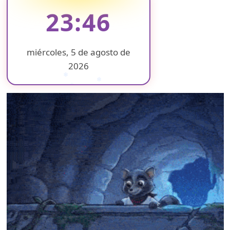
23:46
miércoles, 5 de agosto de
2026
❄
❄
❄
❄
❄
❄
❄
❄
❄
❄