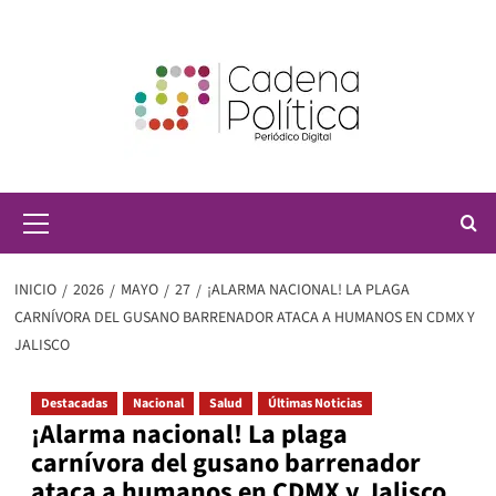
Saltar
al
contenido
Menú
principal
INICIO
2026
MAYO
27
¡ALARMA NACIONAL! LA PLAGA
CARNÍVORA DEL GUSANO BARRENADOR ATACA A HUMANOS EN CDMX Y
JALISCO
Destacadas
Nacional
Salud
Últimas Noticias
¡Alarma nacional! La plaga
carnívora del gusano barrenador
ataca a humanos en CDMX y Jalisco