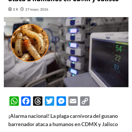
E R
27 mayo, 2026
WhatsApp
Facebook
Threads
Twitter
Messenger
Email
Copy
Link
¡Alarma nacional! La plaga carnívora del gusano
barrenador ataca a humanos en CDMX y Jalisco