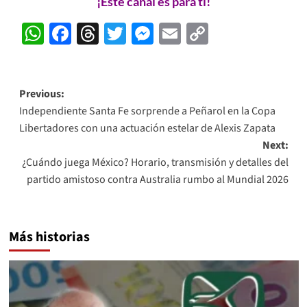
¡Este canal es para ti!
WhatsApp
Facebook
Threads
Twitter
Messenger
Email
Copy
Link
Post
Previous:
Independiente Santa Fe sorprende a Peñarol en la Copa
navigation
Libertadores con una actuación estelar de Alexis Zapata
Next:
¿Cuándo juega México? Horario, transmisión y detalles del
partido amistoso contra Australia rumbo al Mundial 2026
Más historias