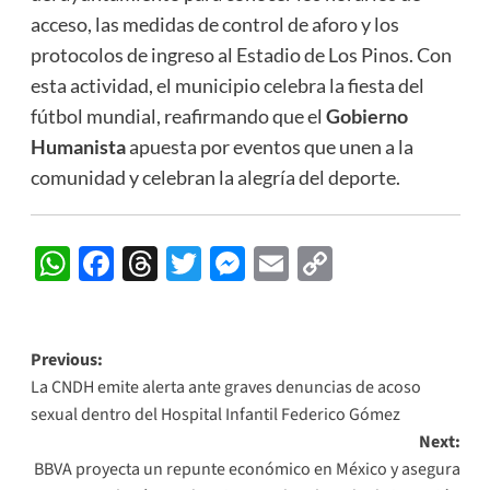
acceso, las medidas de control de aforo y los
protocolos de ingreso al Estadio de Los Pinos. Con
esta actividad, el municipio celebra la fiesta del
fútbol mundial, reafirmando que el
Gobierno
Humanista
apuesta por eventos que unen a la
comunidad y celebran la alegría del deporte.
WhatsApp
Facebook
Threads
Twitter
Messenger
Email
Copy
Link
Post
Previous:
La CNDH emite alerta ante graves denuncias de acoso
navigation
sexual dentro del Hospital Infantil Federico Gómez
Next:
BBVA proyecta un repunte económico en México y asegura