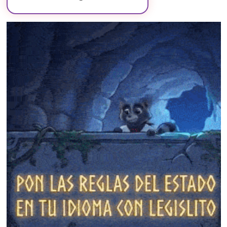
❄
❄
❄
❄
❄
❄
❄
❄
❄
❄