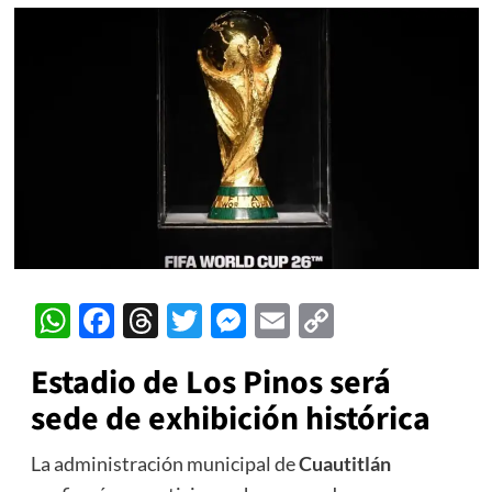
WhatsApp
Facebook
Threads
Twitter
Messenger
Email
Copy
Link
Estadio de Los Pinos será
sede de exhibición histórica
La administración municipal de
Cuautitlán