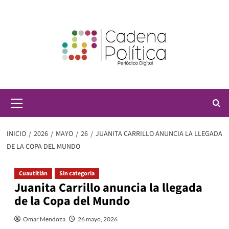
Saltar
al
contenido
Menú
principal
INICIO
2026
MAYO
26
JUANITA CARRILLO ANUNCIA LA LLEGADA
DE LA COPA DEL MUNDO
Cuautitlán
Sin categoría
Juanita Carrillo anuncia la llegada
de la Copa del Mundo
Omar Mendoza
26 mayo, 2026