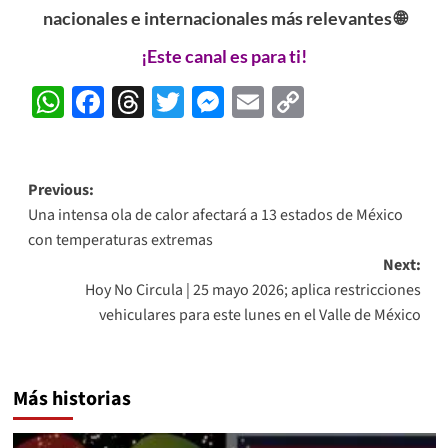
nacionales e internacionales más relevantes 🌐
¡Este canal es para ti!
WhatsApp
Facebook
Threads
Twitter
Messenger
Email
Copy
Link
Post
Previous:
Una intensa ola de calor afectará a 13 estados de México
navigation
con temperaturas extremas
Next:
Hoy No Circula | 25 mayo 2026; aplica restricciones
vehiculares para este lunes en el Valle de México
Más historias