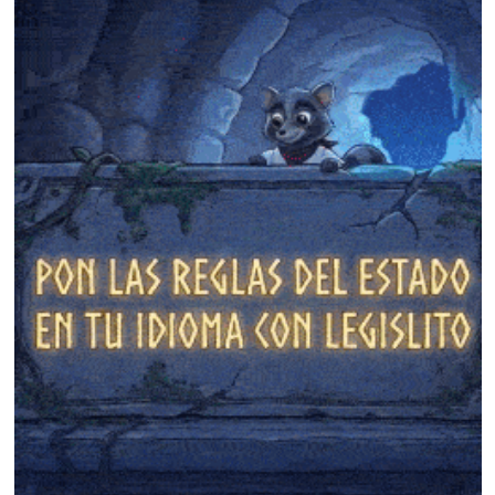
❄
❄
❄
❄
❄