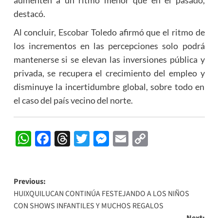
aumenten a un ritmo menor que en el pasado,
destacó.
Al concluir, Escobar Toledo afirmó que el ritmo de
los incrementos en las percepciones solo podrá
mantenerse si se elevan las inversiones pública y
privada, se recupera el crecimiento del empleo y
disminuye la incertidumbre global, sobre todo en
el caso del país vecino del norte.
WhatsApp
Facebook
Threads
Twitter
Messenger
Email
Copy
Link
Post
Previous:
HUIXQUILUCAN CONTINÚA FESTEJANDO A LOS NIÑOS
navigation
CON SHOWS INFANTILES Y MUCHOS REGALOS
Next: