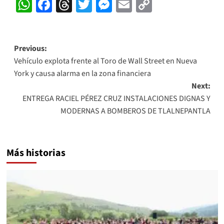
WhatsApp
Facebook
Threads
Twitter
Messenger
Email
Copy
Link
Post
Previous:
Vehículo explota frente al Toro de Wall Street en Nueva
navigation
York y causa alarma en la zona financiera
Next:
ENTREGA RACIEL PÉREZ CRUZ INSTALACIONES DIGNAS Y
MODERNAS A BOMBEROS DE TLALNEPANTLA
Más historias