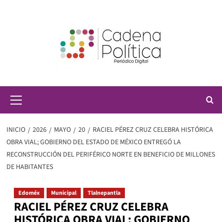
Saltar
al
contenido
Menú
principal
INICIO
2026
MAYO
20
RACIEL PÉREZ CRUZ CELEBRA HISTÓRICA
OBRA VIAL; GOBIERNO DEL ESTADO DE MÉXICO ENTREGÓ LA
RECONSTRUCCIÓN DEL PERIFÉRICO NORTE EN BENEFICIO DE MILLONES
DE HABITANTES
Edoméx
Municipal
Tlalnepantla
RACIEL PÉREZ CRUZ CELEBRA
HISTÓRICA OBRA VIAL; GOBIERNO