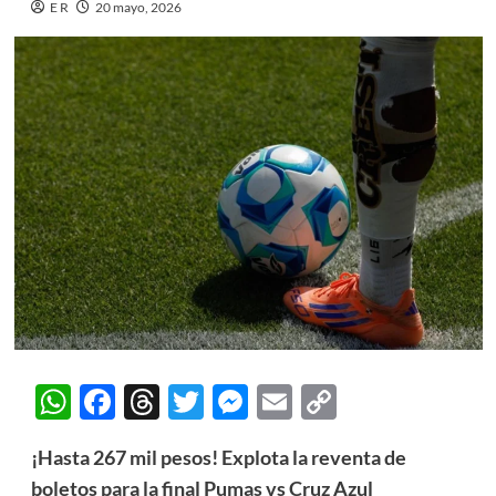
E R
20 mayo, 2026
WhatsApp
Facebook
Threads
Twitter
Messenger
Email
Copy
Link
¡Hasta 267 mil pesos! Explota la reventa de
boletos para la final Pumas vs Cruz Azul