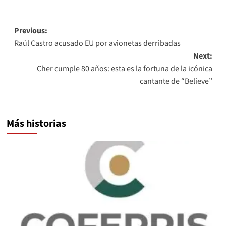
Link
Post
Previous:
Raúl Castro acusado EU por avionetas derribadas
navigation
Next:
Cher cumple 80 años: esta es la fortuna de la icónica
cantante de “Believe”
Más historias