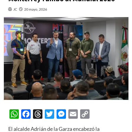
JC
20 mayo, 2026
WhatsApp
Facebook
Threads
Twitter
Messenger
Email
Copy
Link
El alcalde Adrián de la Garza encabezó la