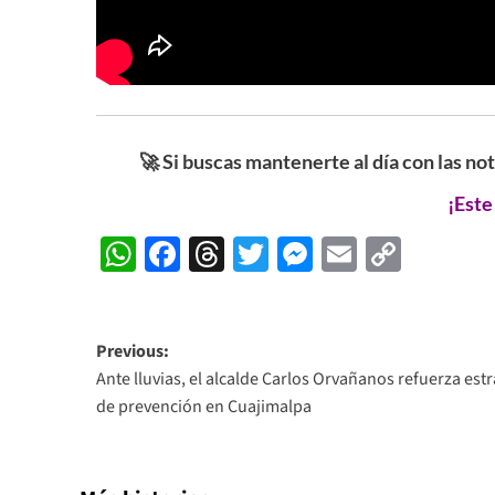
🚀 Si buscas mantenerte al día con las no
¡Este
WhatsApp
Facebook
Threads
Twitter
Messenger
Email
Copy
Link
Post
Previous:
Ante lluvias, el alcalde Carlos Orvañanos refuerza estr
navigation
de prevención en Cuajimalpa