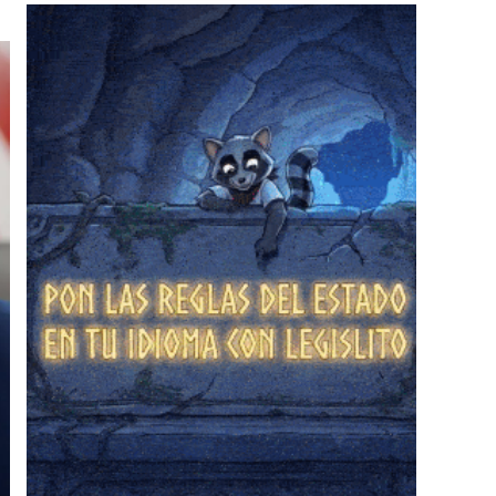
❄
❄
❄
❄
❄
❄
❄
❄