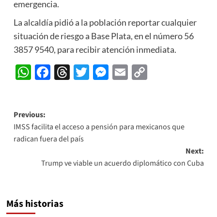
emergencia.
La alcaldía pidió a la población reportar cualquier
situación de riesgo a Base Plata, en el número 56
3857 9540, para recibir atención inmediata.
WhatsApp
Facebook
Threads
Twitter
Messenger
Email
Copy
Link
Post
Previous:
IMSS facilita el acceso a pensión para mexicanos que
navigation
radican fuera del país
Next:
Trump ve viable un acuerdo diplomático con Cuba
Más historias