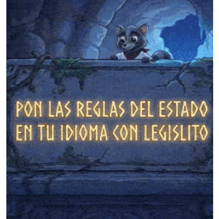
❄
❄
❄
❄