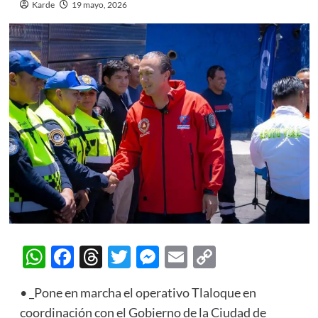
Karde
19 mayo, 2026
WhatsApp
Facebook
Threads
Twitter
Messenger
Email
Copy
Link
• _Pone en marcha el operativo Tlaloque en
coordinación con el Gobierno de la Ciudad de