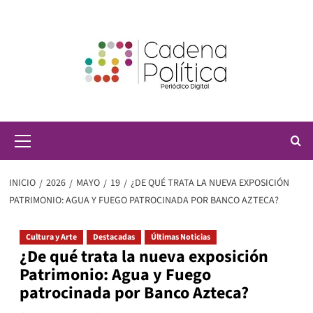
Saltar
al
contenido
Menú
principal
INICIO
2026
MAYO
19
¿DE QUÉ TRATA LA NUEVA EXPOSICIÓN
PATRIMONIO: AGUA Y FUEGO PATROCINADA POR BANCO AZTECA?
Cultura y Arte
Destacadas
Últimas Noticias
¿De qué trata la nueva exposición
Patrimonio: Agua y Fuego
patrocinada por Banco Azteca?