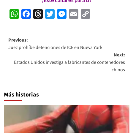
¡Este canal es para ti!
WhatsApp
Facebook
Threads
Twitter
Messenger
Email
Copy
Link
Post
Previous:
Juez prohíbe detenciones de ICE en Nueva York
navigation
Next:
Estados Unidos investiga a fabricantes de contenedores
chinos
Más historias