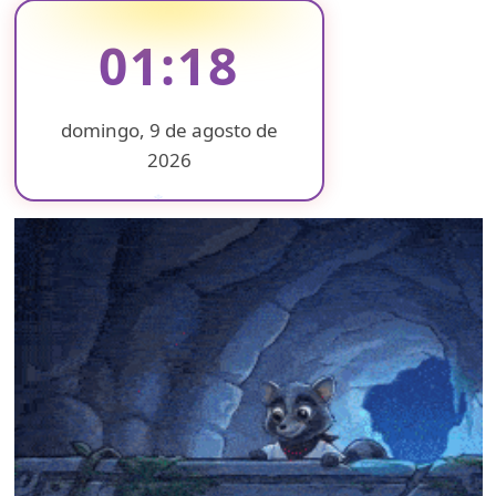
01:18
domingo, 9 de agosto de
2026
❄
❄
❄
❄
❄
❄
❄
❄
❄
❄