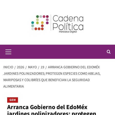
Saltar
al
contenido
Menú
principal
INICIO
2026
MAYO
19
ARRANCA GOBIERNO DEL EDOMÉX
JARDINES POLINIZADORES; PROTEGEN ESPECIES COMO ABEJAS,
MARIPOSAS Y COLIBRÍES QUE BENEFICIAN LA SEGURIDAD
ALIMENTARIA
GEM
Arranca Gobierno del EdoMéx
jardines polinizadores; protegen