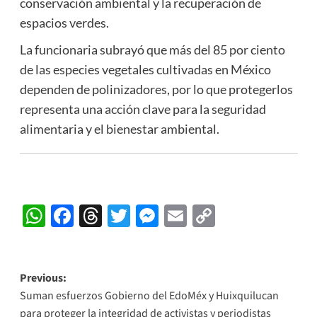
conservación ambiental y la recuperación de
espacios verdes.
La funcionaria subrayó que más del 85 por ciento
de las especies vegetales cultivadas en México
dependen de polinizadores, por lo que protegerlos
representa una acción clave para la seguridad
alimentaria y el bienestar ambiental.
WhatsApp
Facebook
Threads
Twitter
Messenger
Email
Copy
Link
Post
Previous:
Suman esfuerzos Gobierno del EdoMéx y Huixquilucan
navigation
para proteger la integridad de activistas y periodistas