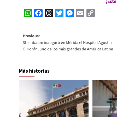
¡Este
WhatsApp
Facebook
Threads
Twitter
Messenger
Email
Copy
Link
Post
Previous:
Sheinbaum inauguró en Mérida el Hospital Agustín
navigation
O’Horán, uno de los más grandes de América Latina
Más historias