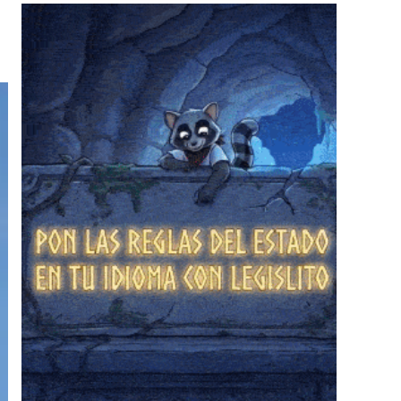
❄
❄
❄
❄
❄
❄
❄