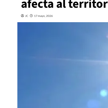
afecta al territ
JC
17 mayo, 2026