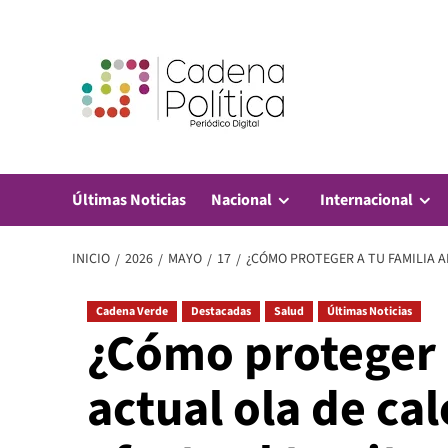
Saltar
al
contenido
Últimas Noticias
Nacional
Internacional
INICIO
2026
MAYO
17
¿CÓMO PROTEGER A TU FAMILIA A
Cadena Verde
Destacadas
Salud
Últimas Noticias
¿Cómo proteger a
actual ola de ca