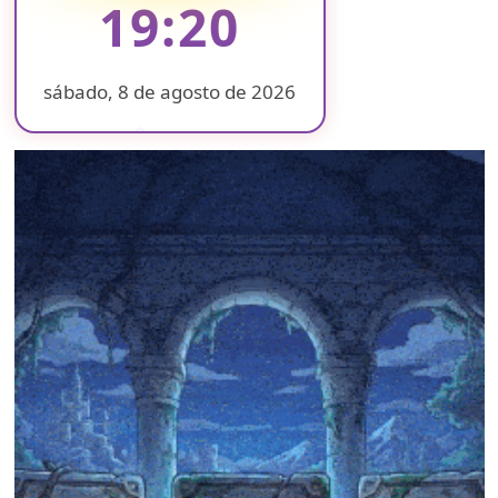
19:20
sábado, 8 de agosto de 2026
❄
❄
❄
❄
❄
❄
❄
❄
❄
❄