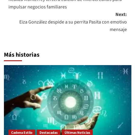
navigation
impulsar negocios familiares
Next:
Eiza González despide a su perrita Pasita con emotivo
mensaje
Más historias
Cadena Estilo
Destacadas
Últimas Noticias