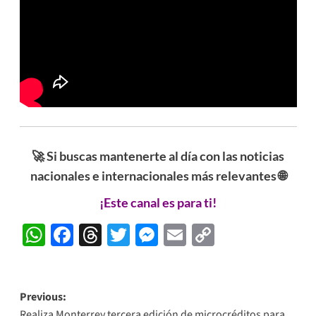
🚀 Si buscas mantenerte al día con las noticias
nacionales e internacionales más relevantes 🌐
¡Este canal es para ti!
WhatsApp
Facebook
Threads
Twitter
Messenger
Email
Copy
Link
Post
Previous:
Realiza Monterrey tercera edición de microcréditos para