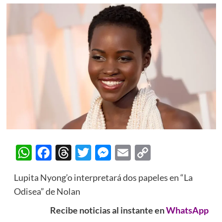
WhatsApp
Facebook
Threads
Twitter
Messenger
Email
Copy
Link
Lupita Nyong’o interpretará dos papeles en “La
Odisea” de Nolan
Recibe noticias al instante en
WhatsApp