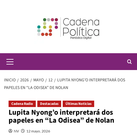
Saltar
al
contenido
Menú
principal
INICIO
2026
MAYO
12
LUPITA NYONG’O INTERPRETARÁ DOS
PAPELES EN “LA ODISEA” DE NOLAN
Cadena Radio
Destacadas
Últimas Noticias
Lupita Nyong’o interpretará dos
papeles en “La Odisea” de Nolan
NV
12 mayo, 2026