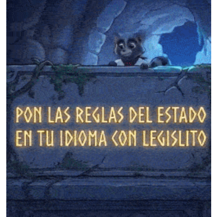
❄
❄
❄
❄
❄