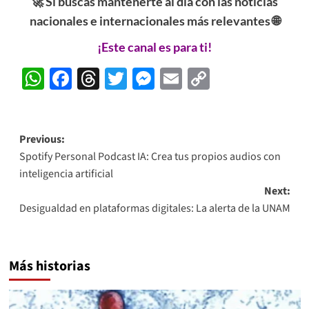
🚀 Si buscas mantenerte al día con las noticias
nacionales e internacionales más relevantes 🌐
¡Este canal es para ti!
WhatsApp
Facebook
Threads
Twitter
Messenger
Email
Copy
Link
Post
Previous:
Spotify Personal Podcast IA: Crea tus propios audios con
navigation
inteligencia artificial
Next:
Desigualdad en plataformas digitales: La alerta de la UNAM
Más historias