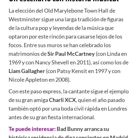
La elección del Old Marylebone Town Hall de
Westminster sigue una larga tradición de figuras
de la cultura pop y leyendas de la música que
optaron por este rincón para casarse lejos de los
focos.
Entre sus muros se han celebrado los
matrimonios de
Sir Paul McCartney
(con Linda en
1969 y con Nancy Shevell en 2011),
así como los de
Liam Gallagher
(con Patsy Kensit en 1997 y con
Nicole Appleton en 2008).
Con este paso express,
la cantante sigue el ejemplo
de su gran amiga
Charli XCX
,
quien el año pasado
también optó por una boda civil rápida en Londres
antes de su gran fiesta internacional.
Te puede interesar:
Bad Bunny arranca su
histórica residencia de diez conciertos en Madrid