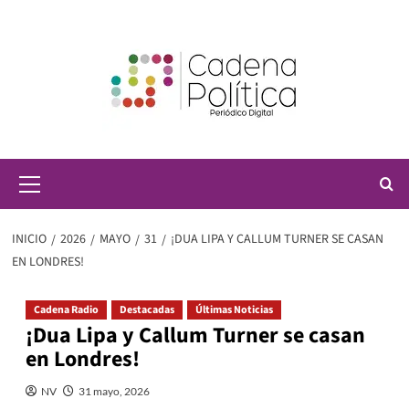
Saltar
al
contenido
Menú
principal
INICIO
2026
MAYO
31
¡DUA LIPA Y CALLUM TURNER SE CASAN
EN LONDRES!
Cadena Radio
Destacadas
Últimas Noticias
¡Dua Lipa y Callum Turner se casan
en Londres!
NV
31 mayo, 2026