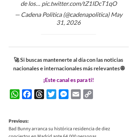
de los…
pic.twitter.com/tZ1IDcT1qO
— Cadena Política (@cadenapolitica)
May
31, 2026
🚀 Si buscas mantenerte al día con las noticias
nacionales e internacionales más relevantes 🌐
¡Este canal es para ti!
WhatsApp
Facebook
Threads
Twitter
Messenger
Email
Copy
Link
Post
Previous:
Bad Bunny arranca su histórica residencia de diez
navigation
conciertos en Madrid ante 64,000 personas