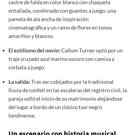
sastre de falda en color blanco con chaqueta
entallada,
combinado con guantes a juego,
una
pamela de ala ancha de inspiración
cinematográfica y un ramo de flores en tonos
amarillos y blancos.
El estilismo del novio:
Callum Turner optó por un
traje cruzado azul marino oscuro con camisa y
corbata a juego.
La salida:
Tras ser cobijados por la tradicional
lluvia de confeti en las escaleras del registro civil,
la
pareja selló el inicio de su matrimonio alejándose
del lugar a bordo de un clásico taxi negro
londinense.
Un escenario con historia musical