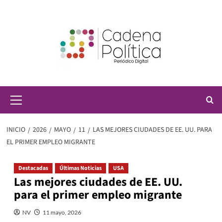
Saltar
al
contenido
Menú
principal
INICIO
2026
MAYO
11
LAS MEJORES CIUDADES DE EE. UU. PARA
EL PRIMER EMPLEO MIGRANTE
Destacadas
Últimas Noticias
USA
Las mejores ciudades de EE. UU.
para el primer empleo migrante
NV
11 mayo, 2026