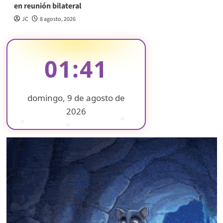
en reunión bilateral
JC
8 agosto, 2026
01:41
domingo, 9 de agosto de
2026
❄
❄
❄
❄
❄
❄
❄
❄
❄
❄