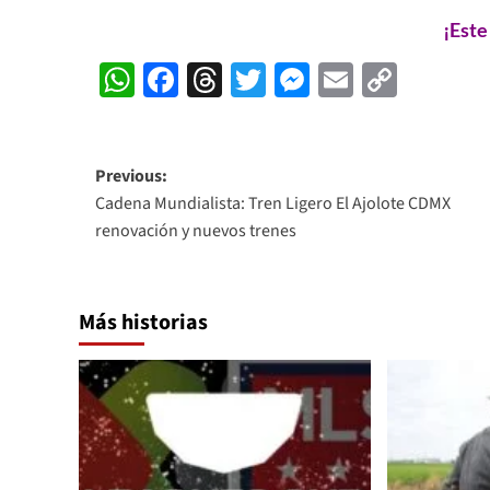
¡Este
WhatsApp
Facebook
Threads
Twitter
Messenger
Email
Copy
Link
Post
Previous:
Cadena Mundialista: Tren Ligero El Ajolote CDMX
navigation
renovación y nuevos trenes
Más historias