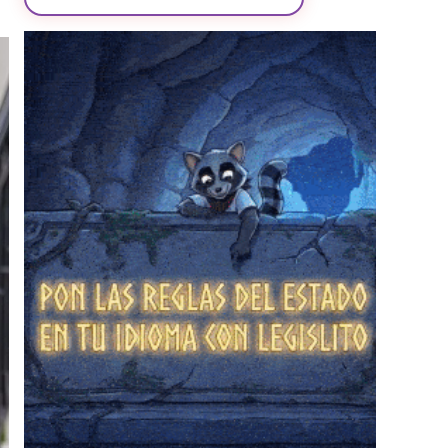
❄
❄
❄
❄
❄
❄
❄
❄
❄
❄