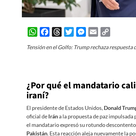
WhatsApp
Facebook
Threads
Twitter
Messenger
Email
Copy
Link
Tensión en el Golfo: Trump rechaza respuesta d
¿Por qué el mandatario cali
iraní?
El presidente de Estados Unidos,
Donald Trum
oficial de
Irán
a la propuesta de paz impulsada p
el mandatario expresó su rotundo descontento 
Pakistán
. Esta reacción aleja nuevamente la pos