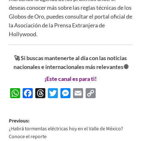
deseas conocer más sobre las reglas técnicas de los
Globos de Oro, puedes consultar el portal oficial de
la Asociación de la Prensa Extranjera de
Hollywood.
🚀 Si buscas mantenerte al día con las noticias
nacionales e internacionales más relevantes 🌐
¡Este canal es para ti!
WhatsApp
Facebook
Threads
Twitter
Messenger
Email
Copy
Link
Post
Previous:
¿Habrá tormentas eléctricas hoy en el Valle de México?
navigation
Conoce el reporte