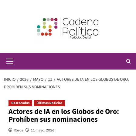
Saltar
al
contenido
Menú
principal
INICIO
2026
MAYO
11
ACTORES DE IA EN LOS GLOBOS DE ORO:
PROHÍBEN SUS NOMINACIONES
Destacadas
Últimas Noticias
Actores de IA en los Globos de Oro:
Prohíben sus nominaciones
Karde
11 mayo, 2026