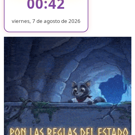
00:42
viernes, 7 de agosto de 2026
❄
❄
❄
❄
❄
❄
❄
❄
❄
❄