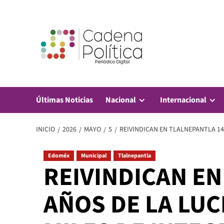
Saltar
al
contenido
Últimas Noticias
Nacional
Internacional
INICIO
2026
MAYO
5
REIVINDICAN EN TLALNEPANTLA 14
Edoméx
Municipal
Tlalnepantla
REIVINDICAN EN
AÑOS DE LA LU