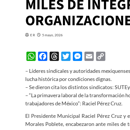
MILES DE INTEG
ORGANIZACIONE
E R
5 mayo, 2026
WhatsApp
Facebook
Threads
Twitter
Messenger
Email
Copy
Link
– Líderes sindicales y autoridades mexiquenses
lucha histórica por condiciones dignas.
– Se dieron cita los distintos sindicatos: 
– “La primavera laboral de la transformación ho
trabajadores de México”: Raciel Pérez Cruz.
El Presidente Municipal Raciel Pérez Cruz y 
Morales Poblete, encabezaron ante miles de t