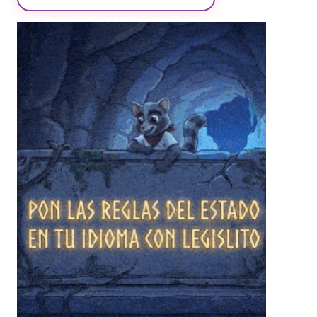
❄
❄
❄
❄
❄
❄
❄
❄