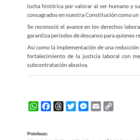
lucha histórica por valorar al ser humano y 
consagrados en nuestra Constitución como un r
Se reconoció el avance en los derechos labora
garantiza periodos de descanso para quienes re
Así como la implementación de una reducción g
fortalecimiento de la justicia laboral con m
subcontratación abusiva.
WhatsApp
Facebook
Threads
Twitter
Messenger
Email
Copy
Link
Post
Previous: