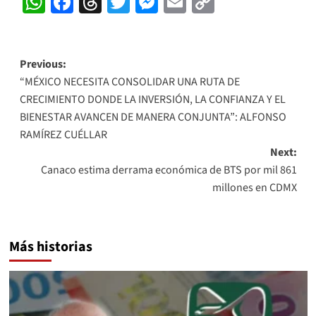
WhatsApp
Facebook
Threads
Twitter
Messenger
Email
Copy
Link
Post
Previous:
“MÉXICO NECESITA CONSOLIDAR UNA RUTA DE
navigation
CRECIMIENTO DONDE LA INVERSIÓN, LA CONFIANZA Y EL
BIENESTAR AVANCEN DE MANERA CONJUNTA”: ALFONSO
RAMÍREZ CUÉLLAR
Next:
Canaco estima derrama económica de BTS por mil 861
millones en CDMX
Más historias