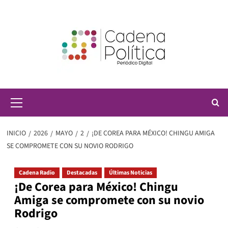
Saltar
al
contenido
Menú
principal
INICIO
2026
MAYO
2
¡DE COREA PARA MÉXICO! CHINGU AMIGA
SE COMPROMETE CON SU NOVIO RODRIGO
Cadena Radio
Destacadas
Últimas Noticias
¡De Corea para México! Chingu
Amiga se compromete con su novio
Rodrigo