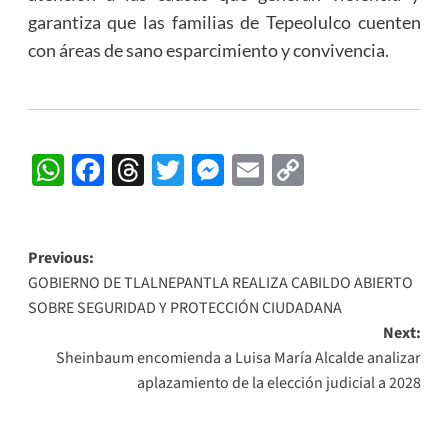
garantiza que las familias de Tepeolulco cuenten
con áreas de sano esparcimiento y convivencia.
WhatsApp
Facebook
Threads
Twitter
Messenger
Email
Copy
Link
Post
Previous:
GOBIERNO DE TLALNEPANTLA REALIZA CABILDO ABIERTO
navigation
SOBRE SEGURIDAD Y PROTECCIÓN CIUDADANA
Next:
Sheinbaum encomienda a Luisa María Alcalde analizar
aplazamiento de la elección judicial a 2028