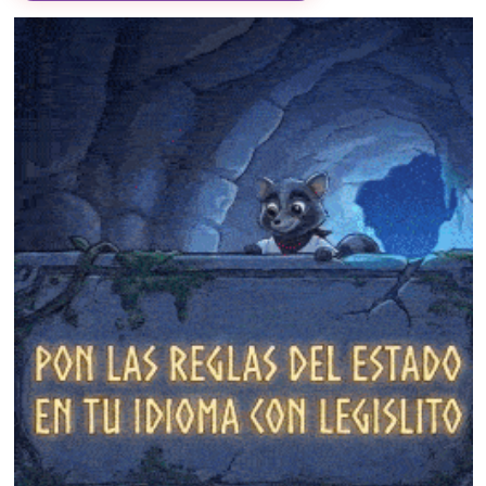
❄
❄
❄
❄
❄
❄