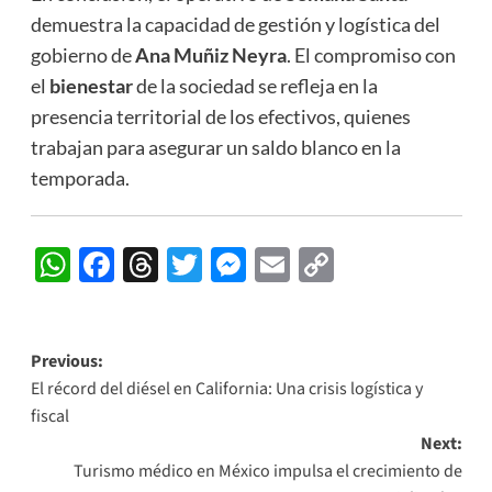
demuestra la capacidad de gestión y logística del
gobierno de
Ana Muñiz Neyra
. El compromiso con
el
bienestar
de la sociedad se refleja en la
presencia territorial de los efectivos, quienes
trabajan para asegurar un saldo blanco en la
temporada.
WhatsApp
Facebook
Threads
Twitter
Messenger
Email
Copy
Link
Post
Previous:
El récord del diésel en California: Una crisis logística y
navigation
fiscal
Next:
Turismo médico en México impulsa el crecimiento de