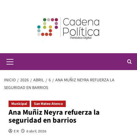
Saltar
al
contenido
Menú
principal
INICIO
2026
ABRIL
6
ANA MUÑIZ NEYRA REFUERZA LA
SEGURIDAD EN BARRIOS
Municipal
San Mateo Atenco
Ana Muñiz Neyra refuerza la
seguridad en barrios
E R
6 abril, 2026