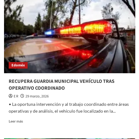
ABRE
ALBERCAS
GRATUITAS
PARA
SEMANA
SANTA
Edoméx
RECUPERA GUARDIA MUNICIPAL VEHÍCULO TRAS
OPERATIVO COORDINADO
E R
29 marzo, 2026
• La oportuna intervención y al trabajo coordinado entre áreas
operativas y de análisis, el vehículo fue localizado en la...
Read
Leer más
more
about
RECUPERA