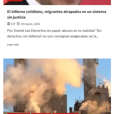
El infierno cotidiano, migrantes atrapados en un sistema
sin justicia
E R
29 marzo, 2026
Por Daniel Lee Derechos en papel, abusos en la realidad “Sin
derechos, sin defensa” no son consignas exageradas; es la...
Read
Leer más
more
about
El
infierno
cotidiano,
migrantes
atrapados
en
un
sistema
sin
justicia