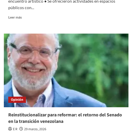
encuentro artístico ● Se ofrecieron actividades en espacios
públicos con...
Read
Leer más
more
about
Miles
de
personas
hicieron
suya
Toluca
con
PrimaverArte
y
ya
esperan
la
Opinión
tercera
edición
Reinstitucionalizar para reformar: el retorno del Senado
en la transición venezolana
E R
29 marzo, 2026