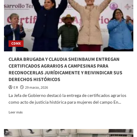
Santa
¿Cuál
es
tu
mejor
opción?
CDMX
CLARA BRUGADA Y CLAUDIA SHEINBAUM ENTREGAN
CERTIFICADOS AGRARIOS A CAMPESINAS PARA
RECONOCERLAS JURÍDICAMENTE Y REIVINDICAR SUS
DERECHOS HISTÓRICOS
E R
29 marzo, 2026
La Jefa de Gobierno destacó la entrega de certificados agrarios
como acto de justicia histórica para mujeres del campo En...
Read
Leer más
more
about
CLARA
BRUGADA