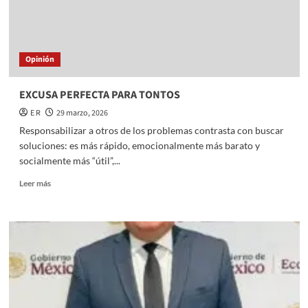
Y
MARCO
DE
SUSTENTABILIDAD
Opinión
EXCUSA PERFECTA PARA TONTOS
E R
29 marzo, 2026
Responsabilizar a otros de los problemas contrasta con buscar
soluciones: es más rápido, emocionalmente más barato y
socialmente más “útil”,...
Read
Leer más
more
about
EXCUSA
PERFECTA
PARA
TONTOS