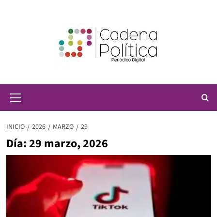
Saltar
al
contenido
Menú
principal
INICIO
2026
MARZO
29
Día:
29 marzo, 2026