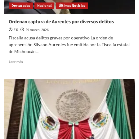
Destacadas
Nacional
Últimas Noticias
Ordenan captura de Aureoles por diversos delitos
E R
29 marzo, 2026
Fiscalía acusa delitos graves por operativo La orden de
aprehensión Silvano Aureoles fue emitida por la Fiscalía estatal
de Michoacán...
Read
Leer más
more
about
Ordenan
captura
de
Aureoles
por
diversos
delitos