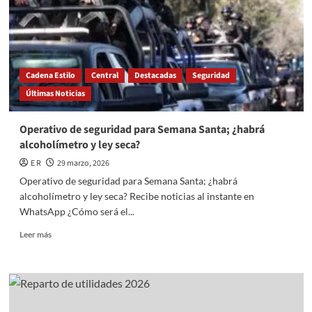
global
se
posiciona
la
UNAM,
este
Cadena Estilo
Central
Destacadas
Seguridad
2026?
Últimas Noticias
Operativo de seguridad para Semana Santa; ¿habrá
alcoholímetro y ley seca?
E R
29 marzo, 2026
Operativo de seguridad para Semana Santa; ¿habrá
alcoholímetro y ley seca? Recibe noticias al instante en
WhatsApp ¿Cómo será el...
Read
Leer más
more
about
Operativo
de
seguridad
para