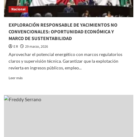
Nacional
EXPLORACIÓN RESPONSABLE DE YACIMIENTOS NO
CONVENCIONALES: OPORTUNIDAD ECONÓMICA Y
MARCO DE SUSTENTABILIDAD
E R
29 marzo, 2026
Aprovechar el potencial energético con marcos regulatorios
claros y supervisión técnica. Garantizar que la explotación
revierta en ingresos públicos, empleo...
Read
Leer más
more
about
EXPLORACIÓN
RESPONSABLE
DE
YACIMIENTOS
NO
CONVENCIONALES:
OPORTUNIDAD
ECONÓMICA