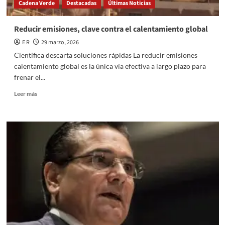
Cadena Verde
Destacadas
Últimas Noticias
Reducir emisiones, clave contra el calentamiento global
E R
29 marzo, 2026
Científica descarta soluciones rápidas La reducir emisiones
calentamiento global es la única vía efectiva a largo plazo para
frenar el...
Read
Leer más
more
about
Reducir
emisiones,
clave
contra
el
calentamiento
global