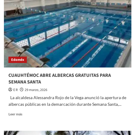
Y
CLAUDIA
SHEINBAUM
ENTREGAN
CERTIFICADOS
AGRARIOS
A
CAMPESINAS
PARA
RECONOCERLAS
Edoméx
JURÍDICAMENTE
Y
REIVINDICAR
CUAUHTÉMOC ABRE ALBERCAS GRATUITAS PARA
SUS
SEMANA SANTA
DERECHOS
HISTÓRICOS
E R
29 marzo, 2026
La alcaldesa Alessandra Rojo de la Vega anunció la apertura de
albercas públicas en la demarcación durante Semana Santa,...
Read
Leer más
more
about
CUAUHTÉMOC