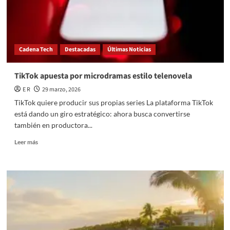
Cadena Tech
Destacadas
Últimas Noticias
TikTok apuesta por microdramas estilo telenovela
E R
29 marzo, 2026
TikTok quiere producir sus propias series La plataforma TikTok
está dando un giro estratégico: ahora busca convertirse
también en productora...
Read
Leer más
more
about
TikTok
apuesta
por
microdramas
estilo
telenovela