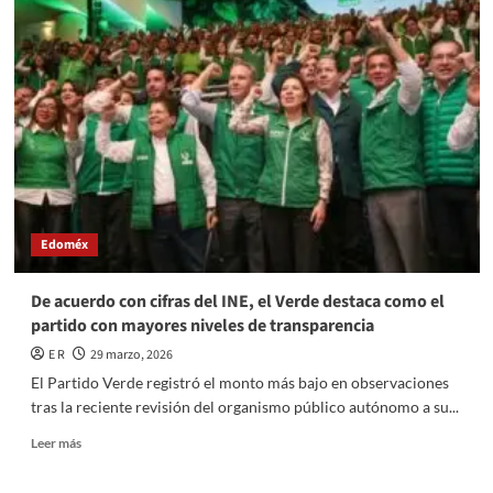
GUARDIA
MUNICIPAL
VEHÍCULO
TRAS
OPERATIVO
COORDINADO
Edoméx
De acuerdo con cifras del INE, el Verde destaca como el
partido con mayores niveles de transparencia
E R
29 marzo, 2026
El Partido Verde registró el monto más bajo en observaciones
tras la reciente revisión del organismo público autónomo a su...
Read
Leer más
more
about