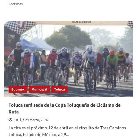
Read
Leer más
more
about
Se
impide
celebrar
misa
de
Domingo
de
Ramos
en
Jerusalén;
hace
siglos
Edoméx
Municipal
Toluca
que
no
ocurría
Toluca será sede de la Copa Toluqueña de Ciclismo de
Ruta
E R
29 marzo, 2026
La cita es el próximo 12 de abril en el circuito de Tres Caminos
Toluca, Estado de México, a 29...