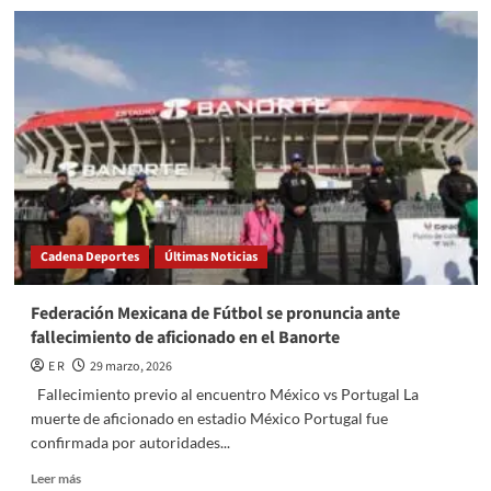
De
acuerdo
con
cifras
del
INE,
el
Verde
destaca
como
el
partido
Cadena Deportes
Últimas Noticias
con
mayores
niveles
Federación Mexicana de Fútbol se pronuncia ante
de
fallecimiento de aficionado en el Banorte
transparencia
E R
29 marzo, 2026
Fallecimiento previo al encuentro México vs Portugal La
muerte de aficionado en estadio México Portugal fue
confirmada por autoridades...
Read
Leer más