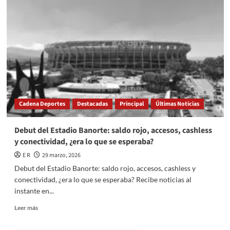
utilidades
2026:
¿Cuándo
se
paga
y
cómo
calcularlo?
Cadena Deportes
Destacadas
Principal
Últimas Noticias
Debut del Estadio Banorte: saldo rojo, accesos, cashless
y conectividad, ¿era lo que se esperaba?
E R
29 marzo, 2026
Debut del Estadio Banorte: saldo rojo, accesos, cashless y
conectividad, ¿era lo que se esperaba? Recibe noticias al
instante en...
Read
Leer más
more
about