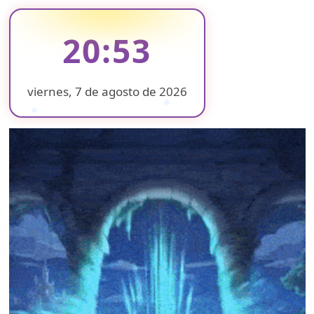
Debut
del
Estadio
20:53
Banorte:
saldo
rojo,
accesos,
viernes, 7 de agosto de 2026
cashless
❄
❄
❄
y
❄
conectividad,
❄
¿era
❄
❄
lo
que
❄
se
❄
esperaba?
❄