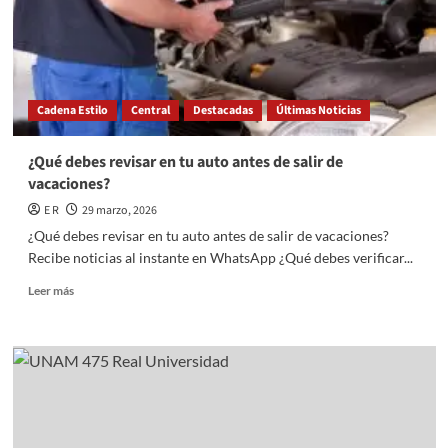
CLAVE
DE
LA
COMPETITIVIDAD
Cadena Estilo
Central
Destacadas
Últimas Noticias
¿Qué debes revisar en tu auto antes de salir de
vacaciones?
E R
29 marzo, 2026
¿Qué debes revisar en tu auto antes de salir de vacaciones?
Recibe noticias al instante en WhatsApp ¿Qué debes verificar...
Read
Leer más
more
about
¿Qué
debes
revisar
en
tu
auto