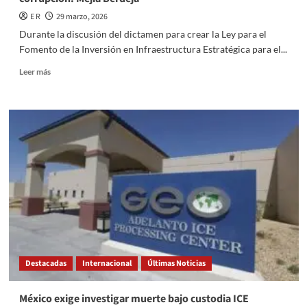
E R
29 marzo, 2026
Durante la discusión del dictamen para crear la Ley para el
Fomento de la Inversión en Infraestructura Estratégica para el...
Read
Leer más
more
about
Ley
de
Infraestructura
Estratégica,
para
frenar
la
corrupción:
Mejía
Berdeja
Destacadas
Internacional
Últimas Noticias
México exige investigar muerte bajo custodia ICE