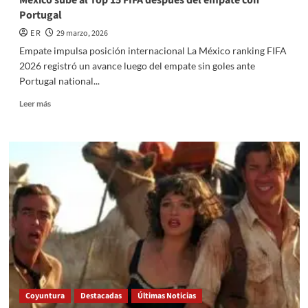
México sube al Top 15 FIFA después del empate con
Portugal
E R
29 marzo, 2026
Empate impulsa posición internacional La México ranking FIFA
2026 registró un avance luego del empate sin goles ante
Portugal national...
Read
Leer más
more
about
México
sube
al
Top
15
FIFA
después
del
empate
con
Portugal
Coyuntura
Destacadas
Últimas Noticias