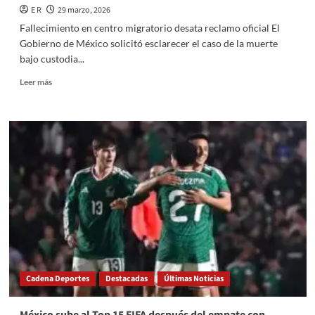
E R
29 marzo, 2026
Fallecimiento en centro migratorio desata reclamo oficial El
Gobierno de México solicitó esclarecer el caso de la muerte
bajo custodia...
Read
Leer más
more
about
México
exige
investigar
muerte
bajo
custodia
ICE
Cadena Deportes
Destacadas
Últimas Noticias