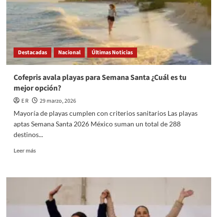
Destacadas
Nacional
Últimas Noticias
Cofepris avala playas para Semana Santa ¿Cuál es tu
mejor opción?
E R
29 marzo, 2026
Mayoría de playas cumplen con criterios sanitarios Las playas
aptas Semana Santa 2026 México suman un total de 288
destinos...
Read
Leer más
more
about
Cofepris
avala
playas
para
Semana