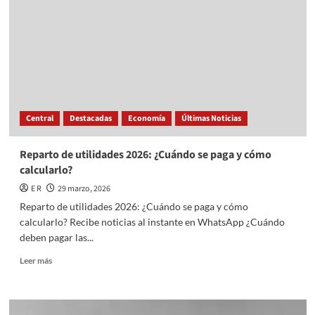
Semana
Santa;
¿habrá
alcoholímetro
y
ley
seca?
Central
Destacadas
Economía
Últimas Noticias
Reparto de utilidades 2026: ¿Cuándo se paga y cómo
calcularlo?
E R
29 marzo, 2026
Reparto de utilidades 2026: ¿Cuándo se paga y cómo
calcularlo? Recibe noticias al instante en WhatsApp ¿Cuándo
deben pagar las...
Read
Leer más
more
about
Reparto
de