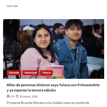
Read
Leer más
more
about
Toluca
será
sede
de
la
Copa
Toluqueña
de
Ciclismo
de
Ruta
Edoméx
Municipal
Toluca
Miles de personas hicieron suya Toluca con PrimaverArte
y ya esperan la tercera edición
E R
29 marzo, 2026
Proyecta Ricardo Moreno a la ciudad como un punto de