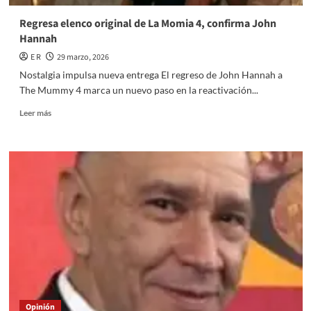
Regresa elenco original de La Momia 4, confirma John
Hannah
E R
29 marzo, 2026
Nostalgia impulsa nueva entrega El regreso de John Hannah a
The Mummy 4 marca un nuevo paso en la reactivación...
Read
Leer más
more
about
Regresa
elenco
original
de
La
Momia
4,
confirma
John
Hannah
Opinión