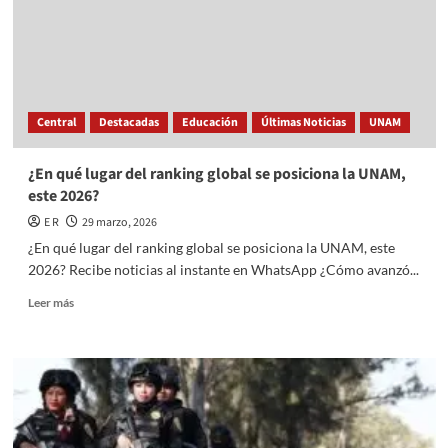
antes
de
salir
de
vacaciones?
Central
Destacadas
Educación
Últimas Noticias
UNAM
¿En qué lugar del ranking global se posiciona la UNAM,
este 2026?
E R
29 marzo, 2026
¿En qué lugar del ranking global se posiciona la UNAM, este
2026? Recibe noticias al instante en WhatsApp ¿Cómo avanzó...
Read
Leer más
more
about
¿En
qué
lugar
del
ranking