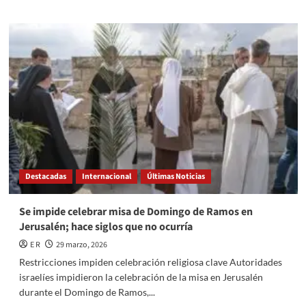
about
Luna
Rosa
iluminará
cielo
de
México
Destacadas
Internacional
Últimas Noticias
Se impide celebrar misa de Domingo de Ramos en
Jerusalén; hace siglos que no ocurría
E R
29 marzo, 2026
Restricciones impiden celebración religiosa clave Autoridades
israelíes impidieron la celebración de la misa en Jerusalén
durante el Domingo de Ramos,...