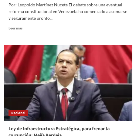
Por: Leopoldo Martínez Nucete El debate sobre una eventual
reforma constitucional en Venezuela ha comenzado a asomarse
y seguramente pronto...
Read
Leer más
more
about
Reinstitucionalizar
para
reformar:
el
retorno
del
Senado
en
la
transición
venezolana
Nacional
Ley de Infraestructura Estratégica, para frenar la
corrupción: Mejía Berdeja