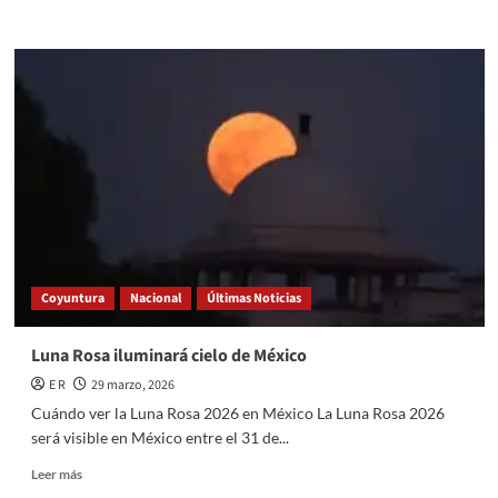
more
about
Federación
Mexicana
de
Fútbol
se
pronuncia
ante
fallecimiento
de
aficionado
en
el
Coyuntura
Nacional
Últimas Noticias
Banorte
Luna Rosa iluminará cielo de México
E R
29 marzo, 2026
Cuándo ver la Luna Rosa 2026 en México La Luna Rosa 2026
será visible en México entre el 31 de...
Read
Leer más
more