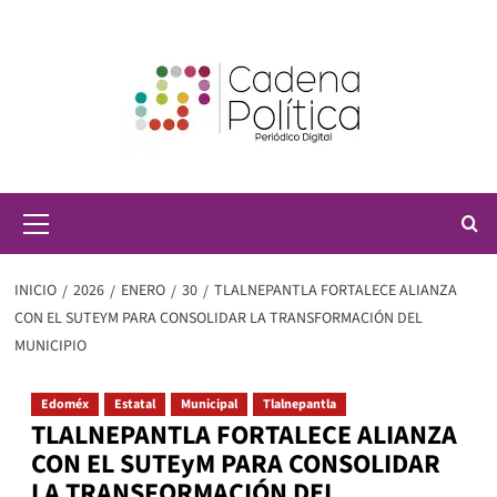
Saltar
al
contenido
Menú
principal
INICIO
2026
ENERO
30
TLALNEPANTLA FORTALECE ALIANZA
CON EL SUTEYM PARA CONSOLIDAR LA TRANSFORMACIÓN DEL
MUNICIPIO
Edoméx
Estatal
Municipal
Tlalnepantla
TLALNEPANTLA FORTALECE ALIANZA
CON EL SUTEyM PARA CONSOLIDAR
LA TRANSFORMACIÓN DEL