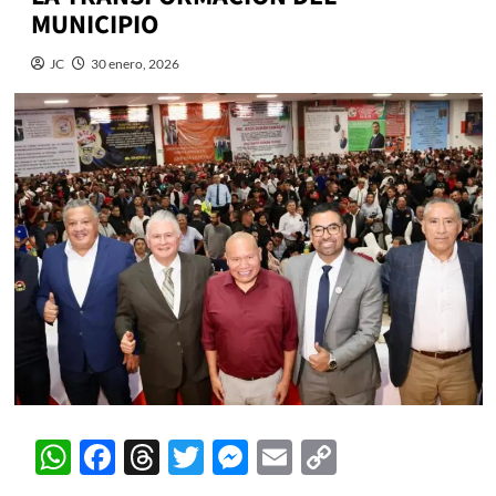
MUNICIPIO
JC
30 enero, 2026
WhatsApp
Facebook
Threads
Twitter
Messenger
Email
Copy
Link