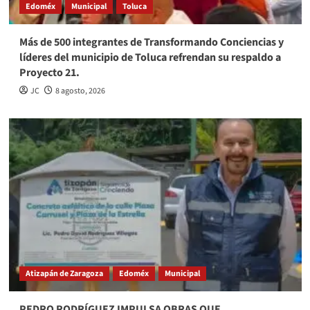
Edoméx
Municipal
Toluca
Más de 500 integrantes de Transformando Conciencias y
líderes del municipio de Toluca refrendan su respaldo a
Proyecto 21.
JC
8 agosto, 2026
Atizapán de Zaragoza
Edoméx
Municipal
PEDRO RODRÍGUEZ IMPULSA OBRAS QUE