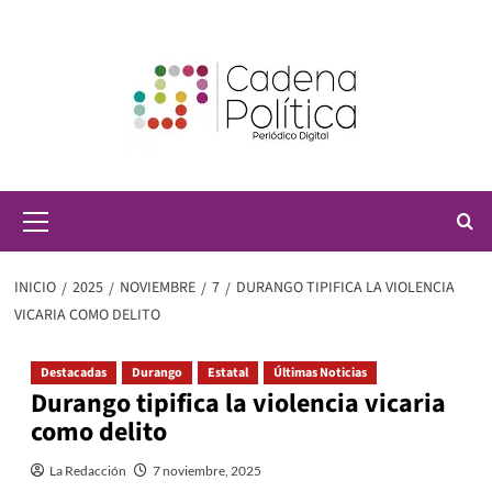
Saltar
al
contenido
Menú
principal
INICIO
2025
NOVIEMBRE
7
DURANGO TIPIFICA LA VIOLENCIA
VICARIA COMO DELITO
Destacadas
Durango
Estatal
Últimas Noticias
Durango tipifica la violencia vicaria
como delito
La Redacción
7 noviembre, 2025