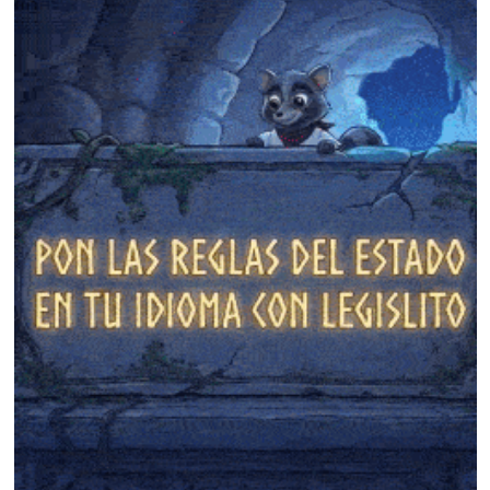
❄
❄
❄
❄
❄