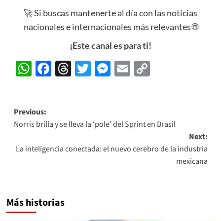
🚀 Si buscas mantenerte al día con las noticias
nacionales e internacionales más relevantes 🌐
¡Este canal es para ti!
WhatsApp
Facebook
Threads
Twitter
Messenger
Email
Copy
Link
Post
Previous:
Norris brilla y se lleva la ‘pole’ del Sprint en Brasil
navigation
Next:
La inteligencia conectada: el nuevo cerebro de la industria
mexicana
Más historias