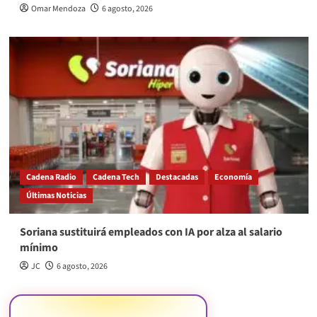
Omar Mendoza
6 agosto, 2026
Cadena Radio
Cadena Tech
Destacadas
Economía
Últimas Noticias
Soriana sustituirá empleados con IA por alza al salario
mínimo
JC
6 agosto, 2026