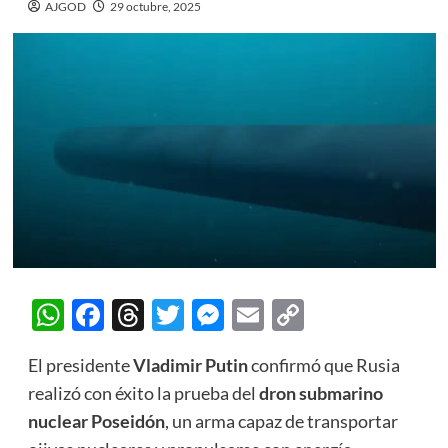
AJGOD
29 octubre, 2025
WhatsApp
Facebook
Threads
Twitter
Messenger
Email
Copy
Link
El presidente
Vladimir Putin
confirmó que Rusia
realizó con éxito la prueba del
dron submarino
nuclear Poseidón
, un arma capaz de transportar