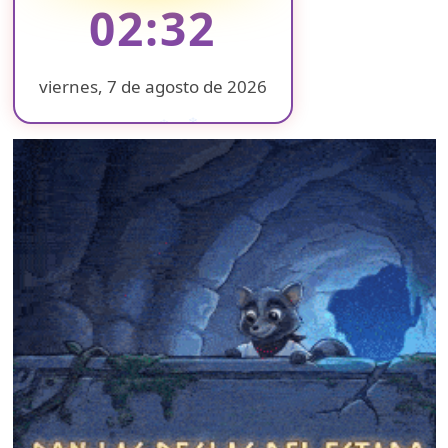
02:32
viernes, 7 de agosto de 2026
❄
❄
❄
❄
❄
❄
❄
❄
❄
❄