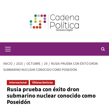
Saltar
al
contenido
Menú
principal
INICIO
2025
OCTUBRE
29
RUSIA PRUEBA CON ÉXITO DRON
SUBMARINO NUCLEAR CONOCIDO COMO POSEIDÓN
Internacional
Últimas Noticias
Rusia prueba con éxito dron
submarino nuclear conocido como
Poseidón