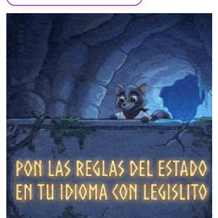
❄
❄
❄
❄
❄
❄
❄
❄
❄