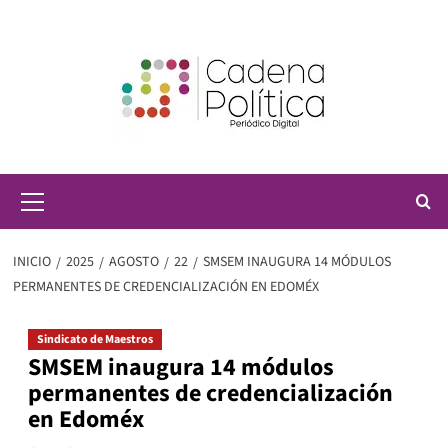
Saltar
al
contenido
Menú
principal
INICIO
2025
AGOSTO
22
SMSEM INAUGURA 14 MÓDULOS
PERMANENTES DE CREDENCIALIZACIÓN EN EDOMÉX
Sindicato de Maestros
SMSEM inaugura 14 módulos
permanentes de credencialización
en Edoméx