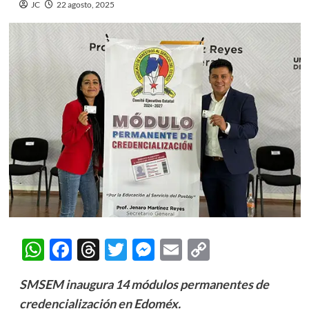
JC
22 agosto, 2025
WhatsApp
Facebook
Threads
Twitter
Messenger
Email
Copy
Link
SMSEM inaugura 14 módulos permanentes de
credencialización en Edoméx.