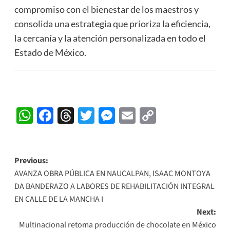
compromiso con el bienestar de los maestros y
consolida una estrategia que prioriza la eficiencia,
la cercanía y la atención personalizada en todo el
Estado de México.
WhatsApp
Facebook
Threads
Twitter
Messenger
Email
Copy
Link
Post
Previous:
AVANZA OBRA PÚBLICA EN NAUCALPAN, ISAAC MONTOYA
navigation
DA BANDERAZO A LABORES DE REHABILITACIÓN INTEGRAL
EN CALLE DE LA MANCHA I
Next:
Multinacional retoma producción de chocolate en México