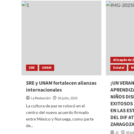
Sheinbaum
alerta
se
de
reúne
tsuna
con
en
embajador
Méxic
de
emiti
EE.UU.
por
previo
sismo
a
en
llamada
Rusia
sobre
Atizapán de 
aranceles
SRE
UNAM
Estatal
M
con
Trump
SRE y UNAM fortalecen alianzas
¡UN VERAN
internacionales
APRENDIZA
NIÑOS DIS
La Redacción
30 julio, 2025
EXITOSOS
La cultura de paz se colocó en el
EN LAS ES
centro del nuevo acuerdo firmado
DEL DIF A
entre México y Noruega, como parte
ZARAGOZ
de...
JC
30 ju