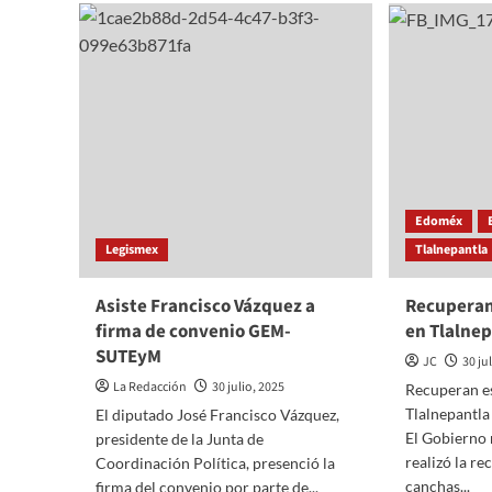
INICIA
Juáre
GOBIERNO
impul
DE
la
ISAAC
econo
MONTOYA
famili
REHABILITACIÓN
con
INTEGRAL
entre
DE
de
LA
pollos
AVENIDA
subsi
LOS
Edoméx
ARCOS,
Legismex
Tlalnepantla
CAMINO
A
LOS
Asiste Francisco Vázquez a
Recuperan
CIPRESES
firma de convenio GEM-
en Tlalne
QUE
SUTEyM
CONECTA
JC
30 ju
HACIA
La Redacción
30 julio, 2025
Recuperan e
LA
Tlalnepantla
El diputado José Francisco Vázquez,
UNIVERSIDAD
El Gobierno 
presidente de la Junta de
ROSARIO
CASTELLANOS
realizó la re
Coordinación Política, presenció la
canchas...
firma del convenio por parte de...