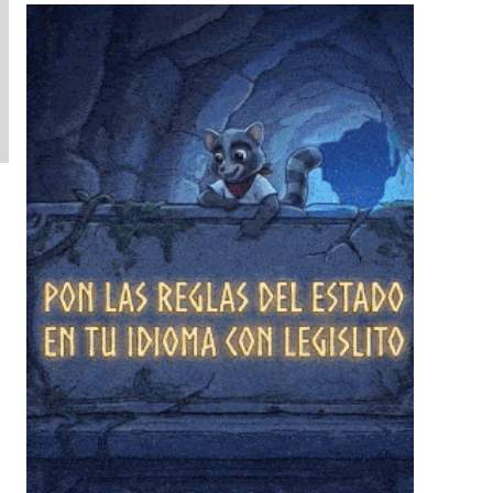
❄
❄
❄
❄
❄
❄
❄
❄