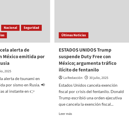
Nacional
Seguridad
ias
Últimas Noticias
cela alerta de
ESTADOS UNIDOS Trump
n México emitida por
suspende Duty Free con
Rusia
México; argumenta tráfico
ilícito de fentanilo
lio, 2025
La Redacción
30 julio, 2025
a alerta de tsunami en
da por sismo en Rusia. 📢
Estados Unidos cancela exención
as al instante en 👉
fiscal por crisis del fentanilo. Donald
Trump escribió una orden ejecutiva
que cancela la exención fiscal...
Read
Leer más
more
about
la