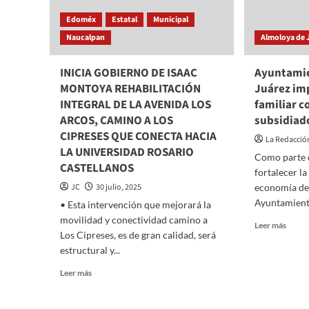
Edoméx
Estatal
Municipal
Naucalpan
Almoloya de 
INICIA GOBIERNO DE ISAAC
Ayuntamie
MONTOYA REHABILITACIÓN
Juárez im
INTEGRAL DE LA AVENIDA LOS
familiar c
ARCOS, CAMINO A LOS
subsidiad
CIPRESES QUE CONECTA HACIA
La Redacció
LA UNIVERSIDAD ROSARIO
Como parte d
CASTELLANOS
fortalecer l
JC
30 julio, 2025
economía de l
Ayuntamient
•⁠ ⁠Esta intervención que mejorará la
movilidad y conectividad camino a
Read
Leer más
Los Cipreses, es de gran calidad, será
more
estructural y...
about
Ayunt
Read
Leer más
de
more
Almol
about
de