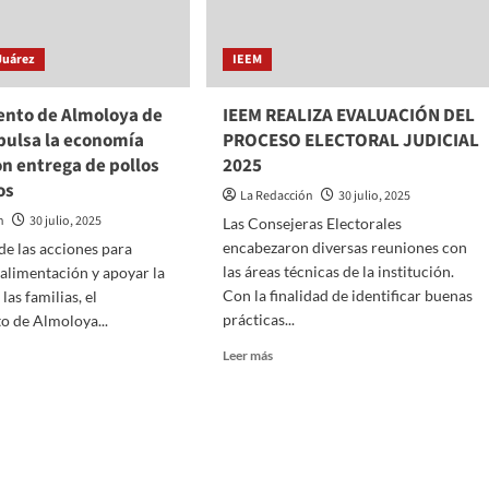
Juárez
IEEM
nto de Almoloya de
IEEM REALIZA EVALUACIÓN DEL
pulsa la economía
PROCESO ELECTORAL JUDICIAL
on entrega de pollos
2025
os
La Redacción
30 julio, 2025
n
30 julio, 2025
Las Consejeras Electorales
encabezaron diversas reuniones con
e las acciones para
las áreas técnicas de la institución.
a alimentación y apoyar la
Con la finalidad de identificar buenas
as familias, el
prácticas...
o de Almoloya...
Read
Leer más
more
about
IEEM
amiento
REALIZA
EVALUACIÓN
oya
DEL