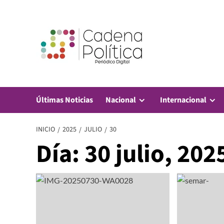
Saltar
al
contenido
Últimas Noticias
Nacional
Internacional
INICIO
2025
JULIO
30
Día:
30 julio, 202