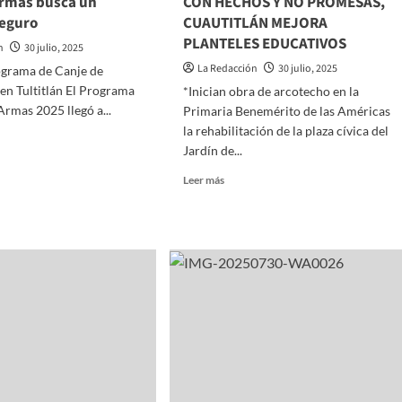
armas busca un
CON HECHOS Y NO PROMESAS,
seguro
CUAUTITLÁN MEJORA
ANO
PLANTELES EDUCATIVOS
n
30 julio, 2025
La Redacción
30 julio, 2025
ograma de Canje de
NCIAS
n Tultitlán El Programa
*Inician obra de arcotecho en la
TILES
Armas 2025 llegó a...
Primaria Benemérito de las Américas
la rehabilitación de la plaza cívica del
APÁN
Jardín de...
Read
AGOZA
Leer más
more
about
CON
HECHOS
Y
lán
NO
o
PROMESAS,
CUAUTITLÁN
MEJORA
PLANTELES
EDUCATIVOS