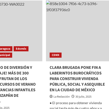
ESTADOS
UNIDOS
Trump
mi
suspende
Duty
o
Free
da
con
México;
argumenta
tráfico
ilícito
Zaragoza
Edoméx
de
unicipal
CDMX
fentanilo
O DE DIVERSIÓN Y
CLARA BRUGADA PONE FIN A
JE! MÁS DE 300
LABERINTOS BUROCRÁTICOS
FRUTAN DE LOS
PARA CONSTRUIR VIVIENDA
 CURSOS DE VERANO
PÚBLICA, SOCIAL Y ASEQUIBLE
TANCIAS INFANTILES
EN LA CIUDAD DE MÉXICO
TIZAPÁN DE
La Redacción
30 julio, 2025
A
● El proceso para obtener vivienda
lio, 2025
social tarda más de cuatro años y a