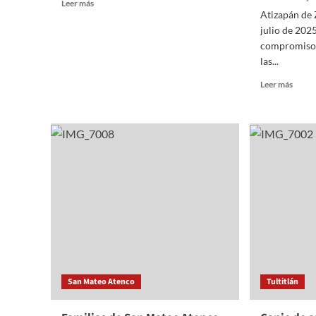
Read
Leer más
Atizapán de 
more
about
julio de 2025
SRE
compromiso c
y
las...
UNAM
fortalecen
Read
Leer más
alianzas
more
internacionales
about
¡UN
VER
DE
DIVE
Y
APRE
MÁS
DE
300
NIÑO
DISF
DE
San Mateo Atenco
Tultitlán
LOS
EXIT
CURS