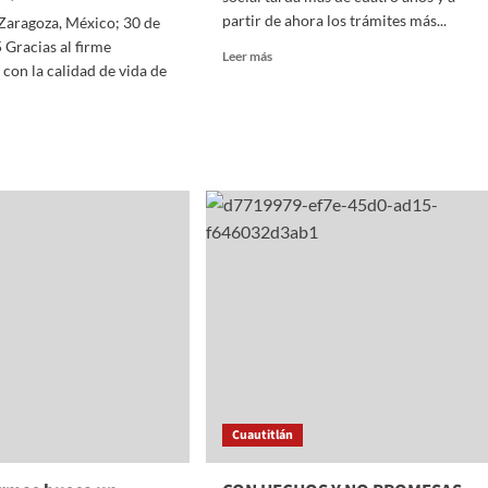
partir de ahora los trámites más...
Zaragoza, México; 30 de
 Gracias al firme
Read
Leer más
on la calidad de vida de
more
about
CLARA
BRUGADA
PONE
FIN
A
ANO
LABERINTOS
BUROCRÁTICOS
RSIÓN
PARA
CONSTRUIR
NDIZAJE!
VIVIENDA
PÚBLICA,
SOCIAL
Y
S
ASEQUIBLE
RUTAN
EN
LA
Cuautitlán
CIUDAD
OSOS
DE
OS
MÉXICO