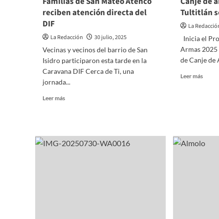
Familias de San Mateo Atenco
Canje de 
DE
reciben atención directa del
Tultitlán 
VER
DIF
EN
La Redacció
LAS
La Redacción
30 julio, 2025
Inicia el Pr
ESTA
Armas 2025 e
Vecinas y vecinos del barrio de San
INFAN
de Canje de 
Isidro participaron esta tarde en la
DEL
DIF
Caravana DIF Cerca de Ti, una
Read
Leer más
ATIZ
jornada...
more
DE
about
Read
Leer más
ZAR
Canje
more
de
about
armas
Familias
busca
de
un
San
Tultit
Mateo
segur
Atenco
reciben
atención
directa
del
DIF