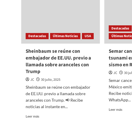
Destacadas
Destacadas
Últimas Noticias
USA
Últimas Notic
Sheinbaum se reúne con
Semar can
embajador de EE.UU. previo a
tsunami e
llamada sobre aranceles con
sismo en 
Trump
JC
30 ju
JC
30 julio, 2025
Semar cancel
México emiti
Sheinbaum se reúne con embajador
Recibe notici
de EE.UU. previo a llamada sobre
WhatsApp...
aranceles con Trump. 📢 Recibe
noticias al instante en...
Read
Leer más
more
Read
Leer más
about
more
Semar
about
cance