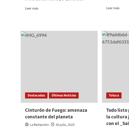
Read
Read
Leer más
Leer más
more
more
about
about
Recup
Asiste
espac
Francisco
depor
Vázquez
en
a
Tlalne
firma
de
convenio
GEM-
SUTEyM
Destacadas
Últimas Noticias
Toluca
Cinturón de Fuego: amenaza
Todo listo
constante del planeta
la cultura
con el _Sa
La Redacción
30 julio, 2025