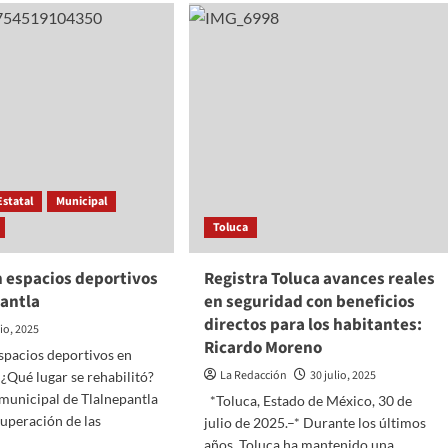
PROCESO
z
ELECTORAL
sa
JUDICIAL
2025
mía
ar
ga
diados
Estatal
Municipal
Toluca
 espacios deportivos
Registra Toluca avances reales
pantla
en seguridad con beneficios
directos para los habitantes:
lio, 2025
Ricardo Moreno
spacios deportivos en
La Redacción
30 julio, 2025
 ¿Qué lugar se rehabilitó?
municipal de Tlalnepantla
*Toluca, Estado de México, 30 de
cuperación de las
julio de 2025.–* Durante los últimos
años, Toluca ha mantenido una