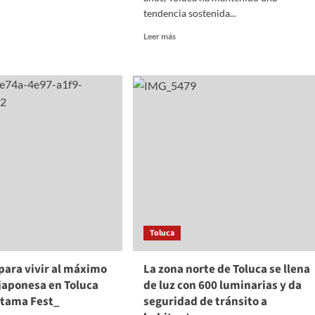
tendencia sostenida...
Read
Leer más
more
eran
about
ios
Registra
tivos
Toluca
avances
pantla
reales
en
seguridad
con
beneficios
directos
para
los
habitantes:
Toluca
Ricardo
Moreno
 para vivir al máximo
La zona norte de Toluca se llena
 japonesa en Toluca
de luz con 600 luminarias y da
itama Fest_
seguridad de tránsito a