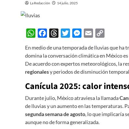
La Redacción
14 julio, 2025
WhatsApp
Facebook
Threads
Twitter
Messenger
Email
Copy
Link
En medio de una temporada de lluvias que ha tr
domina la conversación climática en México es 
De acuerdo con expertos meteorológicos, la re
regionales
y periodos de disminución temporal 
Canícula 2025: calor intens
Durante julio, México atraviesa la llamada
Can
de lluvias y un aumento en las temperaturas. Pa
segunda semana de agosto
, lo que implicaría
aunque no de forma generalizada.