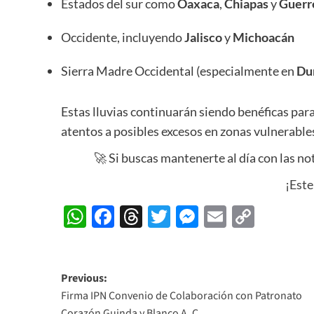
Estados del sur como
Oaxaca
,
Chiapas
y
Guerr
Occidente, incluyendo
Jalisco
y
Michoacán
Sierra Madre Occidental (especialmente en
Du
Estas lluvias continuarán siendo benéficas par
atentos a posibles excesos en zonas vulnerable
🚀 Si buscas mantenerte al día con las no
¡Este
WhatsApp
Facebook
Threads
Twitter
Messenger
Email
Copy
Link
Post
Previous:
Firma IPN Convenio de Colaboración con Patronato
navigation
Corazón Guinda y Blanco A. C.