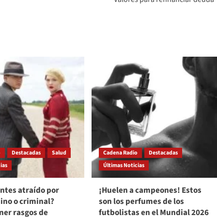
o
Destacadas
Salud
Cadena Radio
Destacadas
ias
Últimas Noticias
ientes atraído por
¡Huelen a campeones! Estos
ino o criminal?
son los perfumes de los
ner rasgos de
futbolistas en el Mundial 2026