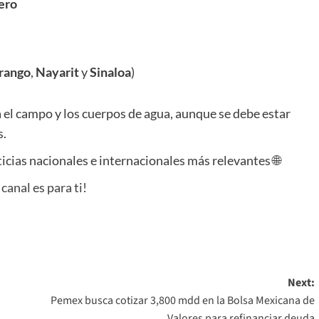
ero
rango
,
Nayarit
y
Sinaloa
)
a el campo y los cuerpos de agua, aunque se debe estar
s.
ticias nacionales e internacionales más relevantes 🌐
 canal es para ti!
Next:
Pemex busca cotizar 3,800 mdd en la Bolsa Mexicana de
Valores para refinanciar deuda