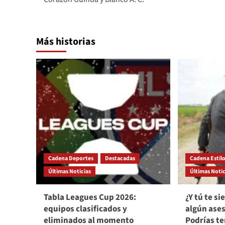
Más historias
Cadena Deportes
Destacadas
Cadena Estil
Últimas Noticias
Últimas Notic
Tabla Leagues Cup 2026:
¿Y tú te s
equipos clasificados y
algún ases
eliminados al momento
Podrías te