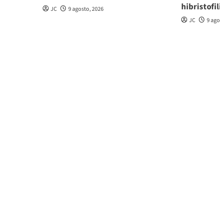
hibristofil
JC
9 agosto, 2026
JC
9 ago