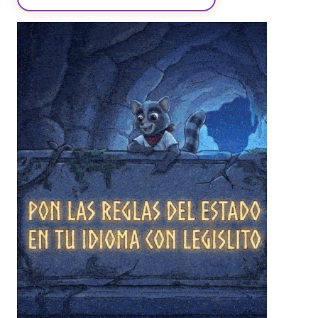
❄
❄
❄
❄
❄
❄
❄
❄
❄
❄