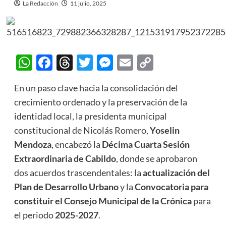
La Redacción
11 julio, 2025
WhatsApp
Facebook
Threads
Twitter
Messenger
Email
Copy
Link
En un paso clave hacia la consolidación del
crecimiento ordenado y la preservación de la
identidad local, la presidenta municipal
constitucional de Nicolás Romero,
Yoselin
Mendoza
, encabezó la
Décima Cuarta Sesión
Extraordinaria de Cabildo
, donde se aprobaron
dos acuerdos trascendentales: la
actualización del
Plan de Desarrollo Urbano
y la
Convocatoria para
constituir el Consejo Municipal de la Crónica
para
el periodo
2025-2027
.