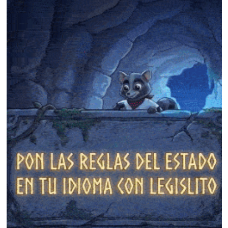
❄
❄
❄