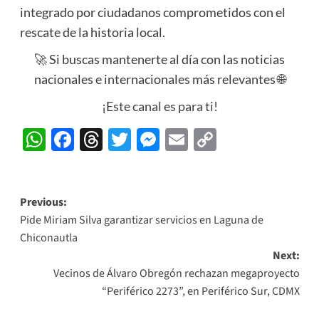
integrado por ciudadanos comprometidos con el
rescate de la historia local.
🚀 Si buscas mantenerte al día con las noticias
nacionales e internacionales más relevantes 🌐
¡Este canal es para ti!
WhatsApp
Facebook
Threads
Twitter
Messenger
Email
Copy
Link
Post
Previous:
Pide Miriam Silva garantizar servicios en Laguna de
navigation
Chiconautla
Next:
Vecinos de Álvaro Obregón rechazan megaproyecto
“Periférico 2273”, en Periférico Sur, CDMX