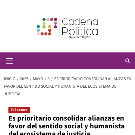
Saltar
al
contenido
Menú
principal
INICIO
2025
MAYO
9
ES PRIORITARIO CONSOLIDAR ALIANZAS EN
FAVOR DEL SENTIDO SOCIAL Y HUMANISTA DEL ECOSISTEMA DE
JUSTICIA.
PJEdomex
Es prioritario consolidar alianzas en
favor del sentido social y humanista
del ecosistema de justicia.