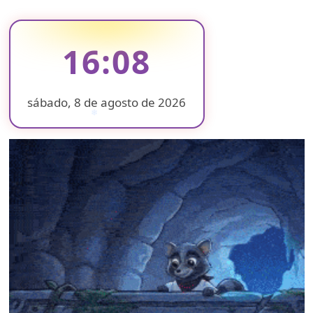
16:08
sábado, 8 de agosto de 2026
❄
❄
❄
❄
❄
❄
❄
❄
❄
❄