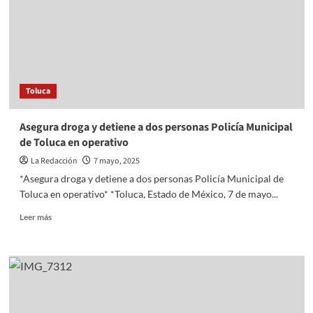
DE
PESOS
EN
OBRAS
Y
ACCIONES
Toluca
EN
MATERIA
DE
Asegura droga y detiene a dos personas Policía Municipal
AGUA
de Toluca en operativo
La Redacción
7 mayo, 2025
*Asegura droga y detiene a dos personas Policía Municipal de
Toluca en operativo* *Toluca, Estado de México, 7 de mayo...
Read
Leer más
more
about
Asegura
droga
y
detiene
a