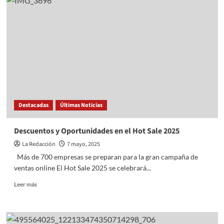
de
México:
elección
judicial
no
está
en
riesgo
Destacadas
Últimas Noticias
Descuentos y Oportunidades en el Hot Sale 2025
La Redacción
7 mayo, 2025
Más de 700 empresas se preparan para la gran campaña de
ventas online El Hot Sale 2025 se celebrará...
Read
Leer más
more
about
Descuentos
y