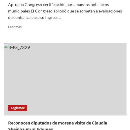
Aprueba Congreso certificación para mandos policiacos
municipales El Congreso aprobó que se sometan a evaluaciones
de confianza para su ingreso...
Read
Leer más
more
about
Aprueba
Congreso
certificación
para
mandos
policiacos
municipales
Legismex
Reconocen diputados de morena visita de Claudia
Sheinbaum al Edomex