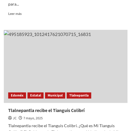
para...
Read
Leer más
more
about
PARA
EL
MUNDIAL
DE
FUTBOL
DEL
2026
LA
CIUDAD
SE
TRANSFORMARÁ
TOTALMENTE:
Edoméx
Estatal
Municipal
Tlalnepantla
JEFA
DE
GOBIERNO
Tlalnepantla recibe el Tianguis Colibrí
CLARA
JC
7 mayo, 2025
BRUGADA
MOLINA
Tlalnepantla recibe el Tianguis Colibrí. ¿Qué es Mi Tianguis