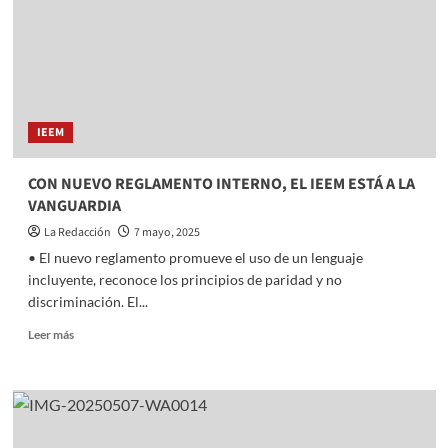
en
Edomex
IEEM
CON NUEVO REGLAMENTO INTERNO, EL IEEM ESTÁ A LA
VANGUARDIA
La Redacción
7 mayo, 2025
• El nuevo reglamento promueve el uso de un lenguaje
incluyente, reconoce los principios de paridad y no
discriminación. El...
Read
Leer más
more
about
CON
NUEVO
REGLAMENTO
INTERNO,