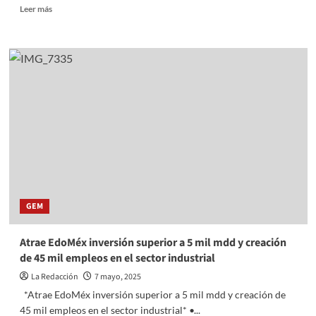
Read
Leer más
more
about
Transforma
Gobierno
del
EdoMéx
la
vida
de
3
mil
500
mexiquenses
de
GEM
la
zona
sur
Atrae EdoMéx inversión superior a 5 mil mdd y creación
a
de 45 mil empleos en el sector industrial
través
del
La Redacción
7 mayo, 2025
Programa
*Atrae EdoMéx inversión superior a 5 mil mdd y creación de
Mujeres
45 mil empleos en el sector industrial* •...
con