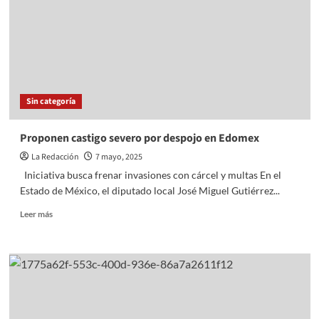
POR
EL
IEEM
PARA
LA
ELECCIÓN
JUDICIAL
Sin categoría
Proponen castigo severo por despojo en Edomex
La Redacción
7 mayo, 2025
Iniciativa busca frenar invasiones con cárcel y multas En el
Estado de México, el diputado local José Miguel Gutiérrez...
Read
Leer más
more
about
Proponen
castigo
severo
por
despojo