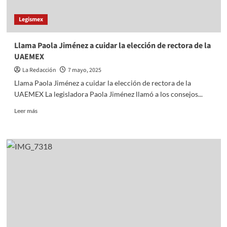
Legismex
Llama Paola Jiménez a cuidar la elección de rectora de la
UAEMEX
La Redacción
7 mayo, 2025
Llama Paola Jiménez a cuidar la elección de rectora de la
UAEMEX La legisladora Paola Jiménez llamó a los consejos...
Read
Leer más
more
about
Llama
Paola
Jiménez
a
cuidar
la
elección
de
rectora
de