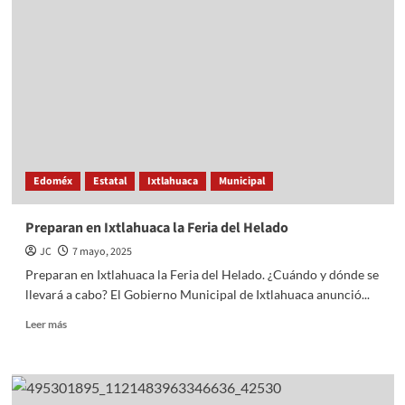
Oportunidades
en
el
Hot
Sale
2025
Edoméx
Estatal
Ixtlahuaca
Municipal
Preparan en Ixtlahuaca la Feria del Helado
JC
7 mayo, 2025
Preparan en Ixtlahuaca la Feria del Helado. ¿Cuándo y dónde se
llevará a cabo? El Gobierno Municipal de Ixtlahuaca anunció...
Read
Leer más
more
about
Preparan
en