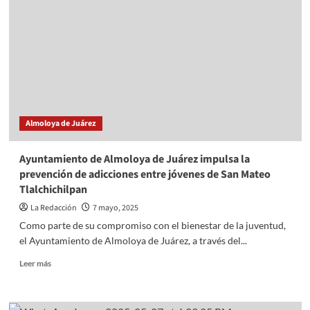
MONTOYA
EN
EL
ENCUENTRO
CON
GOBIERNOS
LOCALES
Almoloya de Juárez
Ayuntamiento de Almoloya de Juárez impulsa la
prevención de adicciones entre jóvenes de San Mateo
Tlalchichilpan
La Redacción
7 mayo, 2025
Como parte de su compromiso con el bienestar de la juventud,
el Ayuntamiento de Almoloya de Juárez, a través del...
Read
Leer más
more
about
Ayuntamiento