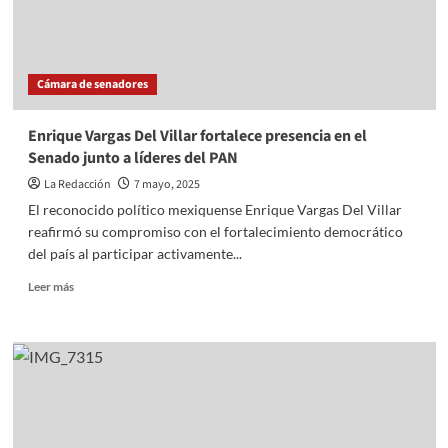
Cámara de senadores
Enrique Vargas Del Villar fortalece presencia en el
Senado junto a líderes del PAN
La Redacción
7 mayo, 2025
El reconocido político mexiquense Enrique Vargas Del Villar
reafirmó su compromiso con el fortalecimiento democrático
del país al participar activamente...
Read
Leer más
more
about
Enrique
Vargas
Del
Villar
fortalece
presencia