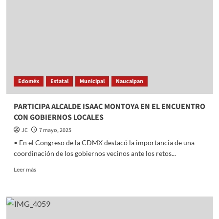
EL
IEEM
ESTÁ
A
LA
VANGUARDIA
Edoméx
Estatal
Municipal
Naucalpan
PARTICIPA ALCALDE ISAAC MONTOYA EN EL ENCUENTRO
CON GOBIERNOS LOCALES
JC
7 mayo, 2025
•⁠ ⁠En el Congreso de la CDMX destacó la importancia de una
coordinación de los gobiernos vecinos ante los retos...
Read
Leer más
more
about
PARTICIPA
ALCALDE
ISAAC