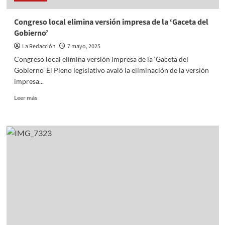
Congreso local elimina versión impresa de la ‘Gaceta del
Gobierno’
La Redacción
7 mayo, 2025
Congreso local elimina versión impresa de la ‘Gaceta del
Gobierno’ El Pleno legislativo avaló la eliminación de la versión
impresa...
Read
Leer más
more
about
Congreso
local
elimina
versión
impresa
de
la
‘Gaceta
del
Gobierno’