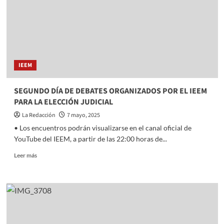
EN
PARO
DE
LA
UAEMéx
IEEM
SEGUNDO DÍA DE DEBATES ORGANIZADOS POR EL IEEM
PARA LA ELECCIÓN JUDICIAL
La Redacción
7 mayo, 2025
• Los encuentros podrán visualizarse en el canal oficial de
YouTube del IEEM, a partir de las 22:00 horas de...
Read
Leer más
more
about
SEGUNDO
DÍA
DE
DEBATES
ORGANIZADOS