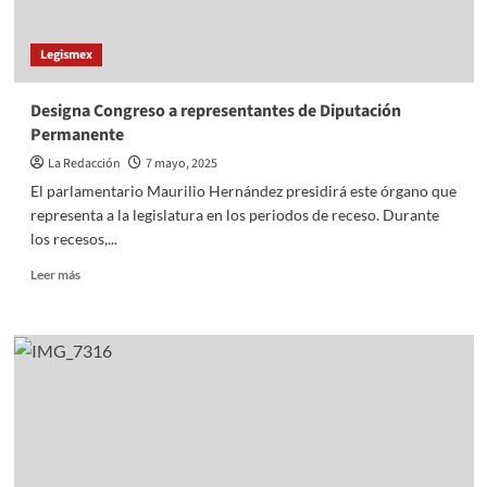
la
UAEMEX
Legismex
Designa Congreso a representantes de Diputación
Permanente
La Redacción
7 mayo, 2025
El parlamentario Maurilio Hernández presidirá este órgano que
representa a la legislatura en los periodos de receso. Durante
los recesos,...
Read
Leer más
more
about
Designa
Congreso
a
representantes
de
Diputación
Permanente