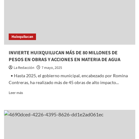
en
el
Senado
junto
a
líderes
Huixquilucan
del
PAN
INVIERTE HUIXQUILUCAN MÁS DE 80 MILLONES DE
PESOS EN OBRAS Y ACCIONES EN MATERIA DE AGUA
La Redacción
7 mayo, 2025
• Hasta 2025, el gobierno municipal, encabezado por Romina
Contreras, ha realizado más de 45 obras de alto impacto...
Read
Leer más
more
about
INVIERTE
HUIXQUILUCAN
MÁS
DE
80
MILLONES