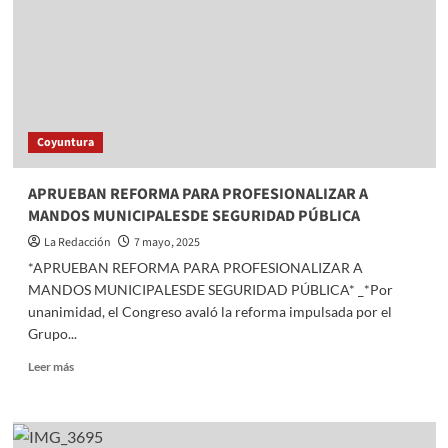
dos
personas
Policía
Municipal
de
Toluca
en
Coyuntura
operativo
APRUEBAN REFORMA PARA PROFESIONALIZAR A
MANDOS MUNICIPALESDE SEGURIDAD PÚBLICA
La Redacción
7 mayo, 2025
*APRUEBAN REFORMA PARA PROFESIONALIZAR A
MANDOS MUNICIPALESDE SEGURIDAD PÚBLICA* _*Por
unanimidad, el Congreso avaló la reforma impulsada por el
Grupo...
Read
Leer más
more
about
APRUEBAN
REFORMA