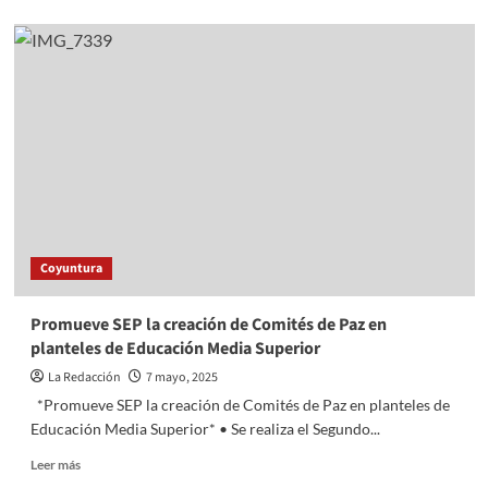
about
CUAUHTÉMOC
REGISTRA
900
PROPUESTAS
CIUDADANAS,
CIFRA
RÉCORD
DE
PROYECTOS
EN
PRESUPUESTO
PARTICIPATIVO
Coyuntura
2025
Promueve SEP la creación de Comités de Paz en
planteles de Educación Media Superior
La Redacción
7 mayo, 2025
*Promueve SEP la creación de Comités de Paz en planteles de
Educación Media Superior* • Se realiza el Segundo...
Read
Leer más
more