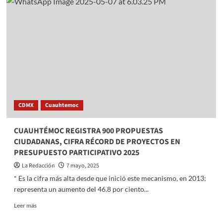
de
Almoloya
de
Juárez
impulsa
la
prevención
de
adicciones
entre
jóvenes
CDMX
Cuauhtemoc
de
San
Mateo
CUAUHTÉMOC REGISTRA 900 PROPUESTAS
Tlalchichilpan
CIUDADANAS, CIFRA RÉCORD DE PROYECTOS EN
PRESUPUESTO PARTICIPATIVO 2025
La Redacción
7 mayo, 2025
* Es la cifra más alta desde que inició este mecanismo, en 2013;
representa un aumento del 46.8 por ciento...
Read
Leer más
more