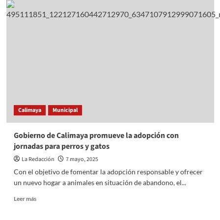
municipal
Cuautitlán
Izcalli:
llevan
servicios
gratuitos
a
Cofradía
I
Calimaya
Municipal
Gobierno de Calimaya promueve la adopción con
jornadas para perros y gatos
La Redacción
7 mayo, 2025
Con el objetivo de fomentar la adopción responsable y ofrecer
un nuevo hogar a animales en situación de abandono, el...
Read
Leer más
more
about