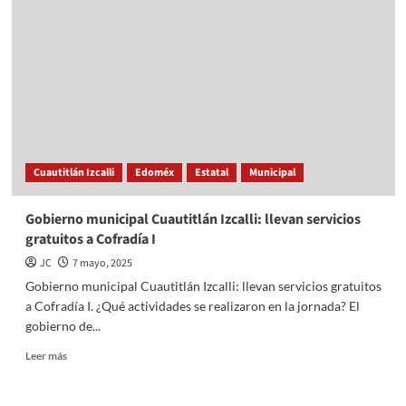
Ixtlahuaca
la
Feria
del
Helado
Cuautitlán Izcalli
Edoméx
Estatal
Municipal
Gobierno municipal Cuautitlán Izcalli: llevan servicios
gratuitos a Cofradía I
JC
7 mayo, 2025
Gobierno municipal Cuautitlán Izcalli: llevan servicios gratuitos
a Cofradía I. ¿Qué actividades se realizaron en la jornada? El
gobierno de...
Read
Leer más
more
about
Gobierno