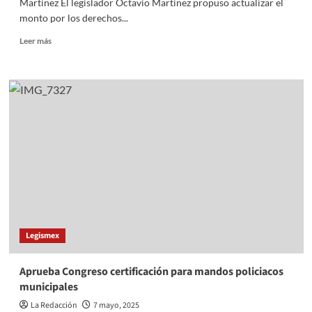
Martínez El legislador Octavio Martínez propuso actualizar el
monto por los derechos...
Read
Leer más
more
about
Equidad
retributiva
en
tianguis
y
mercados:
plantea
Octavio
Martínez
Legismex
Aprueba Congreso certificación para mandos policiacos
municipales
La Redacción
7 mayo, 2025