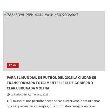
more
about
Saray
Benítez
celebra
a
la
niñez
de
Mexicaltzingo
con
regalos
y
alegría
CDMX
PARA EL MUNDIAL DE FUTBOL DEL 2026 LA CIUDAD SE
TRANSFORMARÁ TOTALMENTE: JEFA DE GOBIERNO
CLARA BRUGADA MOLINA
La Redacción
7 mayo, 2025
● El mundial nos permite hacer obras e intervenciones urbanas
que se queden para siempre, que combaten rezagos sociales