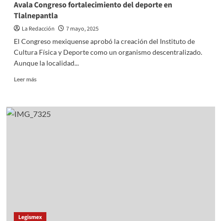
Avala Congreso fortalecimiento del deporte en
Tlalnepantla
La Redacción
7 mayo, 2025
El Congreso mexiquense aprobó la creación del Instituto de
Cultura Física y Deporte como un organismo descentralizado.
Aunque la localidad...
Read
Leer más
more
about
Avala
Congreso
fortalecimiento
del
deporte
en
Tlalnepantla
Legismex