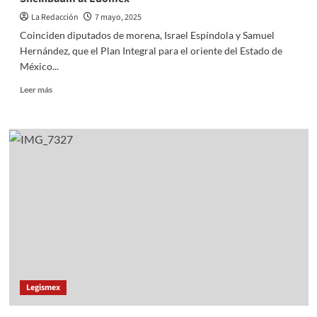
La Redacción
7 mayo, 2025
Coinciden diputados de morena, Israel Espíndola y Samuel
Hernández, que el Plan Integral para el oriente del Estado de
México...
Read
Leer más
more
about
Reconocen
diputados
de
morena
visita
de
Claudia
Sheinbaum
al
Edomex
Legismex