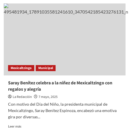
Gobierno
de
Calimaya
promueve
la
adopción
con
jornadas
para
perros
y
gatos
Mexicaltzingo
Municipal
Saray Benítez celebra a la niñez de Mexicaltzingo con
regalos y alegría
La Redacción
7 mayo, 2025
Con motivo del Día del Niño, la presidenta municipal de
Mexicaltzingo, Saray Benítez Espinoza, encabezó una emotiva
gira por diversas...
Read
Leer más