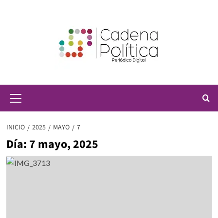
Saltar
al
contenido
Menú
principal
INICIO
2025
MAYO
7
Día:
7 mayo, 2025