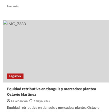
Bienestar
Read
Leer más
more
about
Atrae
EdoMéx
inversión
superior
a
5
mil
mdd
y
creación
de
45
Legismex
mil
empleos
en
Equidad retributiva en tianguis y mercados: plantea
el
Octavio Martínez
sector
industrial
La Redacción
7 mayo, 2025
Equidad retributiva en tianguis y mercados: plantea Octavio