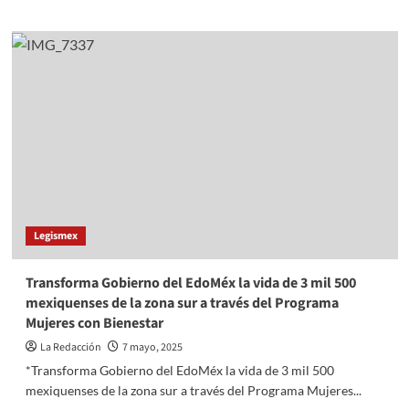
about
Promueve
SEP
la
creación
de
Comités
de
Paz
en
planteles
de
Educación
Legismex
Media
Superior
Transforma Gobierno del EdoMéx la vida de 3 mil 500
mexiquenses de la zona sur a través del Programa
Mujeres con Bienestar
La Redacción
7 mayo, 2025
*Transforma Gobierno del EdoMéx la vida de 3 mil 500
mexiquenses de la zona sur a través del Programa Mujeres...