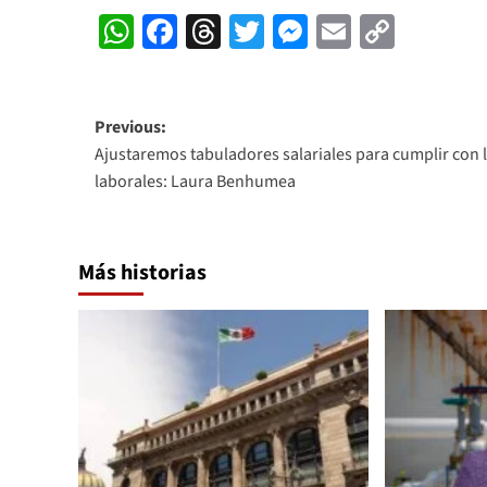
WhatsApp
Facebook
Threads
Twitter
Messenger
Email
Copy
Link
Post
Previous:
Ajustaremos tabuladores salariales para cumplir con 
navigation
laborales: Laura Benhumea
Más historias