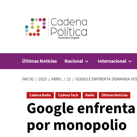
Saltar
al
contenido
Últimas Noticias
Nacional
Internacional
INICIO
2025
ABRIL
21
GOOGLE ENFRENTA DEMANDA HI
Cadena Radio
Cadena Tech
Radio
Últimas Noticias
Google enfrenta
por monopolio