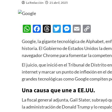
La Redacción
21 abril, 2025
WhatsApp
Facebook
Threads
Twitter
Messenger
Email
Copy
Link
Google, la gigante tecnológica de Alphabet, enf
historia. El Gobierno de Estados Unidos la de
navegador Chrome para fomentar la competenc
El juicio, que inició en el Tribunal de Distrit
internet y marcar un punto de inflexión en el des
grandes tecnológicas como Google compiten por
Una causa que une a EE.UU.
La fiscal general adjunta, Gail Slater, subrayó q
la administración de Donald Trump y lo respald