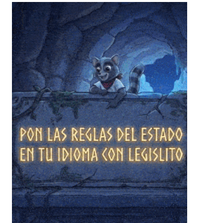
❄
❄
❄
❄
❄
❄
❄
❄