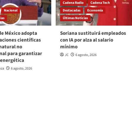
Cadena Radio
Cadena Tech
Nacional
Destacadas
Economía
ias
Últimas Noticias
de México adopta
Soriana sustituirá empleados
ciones científicas
con IA por alza al salario
natural no
mínimo
nal para garantizar
JC
6 agosto, 2026
 energética
oza
6 agosto, 2026