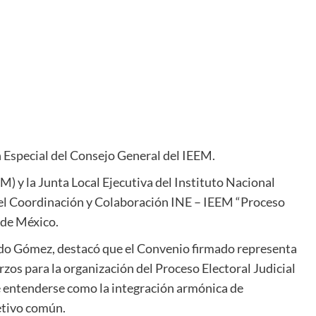
 Especia
l
del Consejo General del IEEM
.
M) y la Junta Local
Ejecutiva
del Inst
ituto Nacional
l Coordinación y Colaboración INE – IEEM “Proceso
o de México
.
ido Gómez, destacó que
el Convenio firmado representa
rzos para la organización del Proceso Electoral Judicial
e entenderse como la integración armónica de
etivo común.