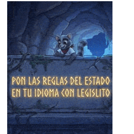
❄
❄
❄
❄
❄
❄
❄
❄
❄