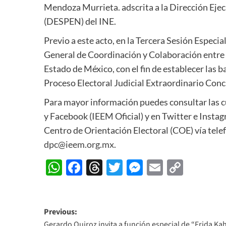
Mendoza Murrieta.
adscrita a la Dirección Eje
(DESPEN) del INE
.
Previo a este acto, en la Tercera Sesión Especi
General de Coordinación y Colaboración entre el
Estado de México, con el fin de establecer las b
Proceso Electoral Judicial Extraordinario Con
Para mayor información puedes consultar las c
y Facebook (IEEM Oficial) y en Twitter e Inst
Centro de Orientación Electoral (COE) vía telef
dpc@ieem.org.mx
.
WhatsApp
Facebook
Threads
Twitter
Messenger
Email
Copy
Link
Post
Previous:
Gerardo Quiroz invita a función especial de “Frida Kah