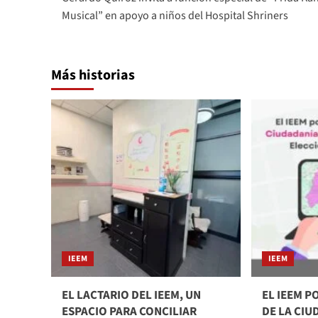
navigation
Musical” en apoyo a niños del Hospital Shriners
Más historias
IEEM
IEEM
EL LACTARIO DEL IEEM, UN
EL IEEM P
ESPACIO PARA CONCILIAR
DE LA CI