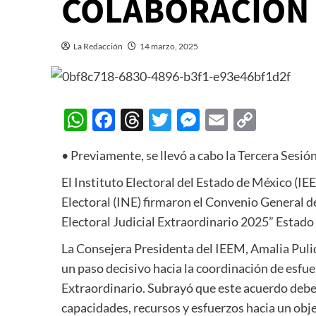
COLABORACIÓN
La Redacción
14 marzo, 2025
WhatsApp
Facebook
Threads
Twitter
Messenger
Email
Copy
Link
•
Previamente, se llevó a cabo la
Tercera Sesión
El Instituto Electoral del Estado de México (IEE
Electoral (INE)
firmaron el
Convenio General de
Electoral Judicial Extraordinario 2025” Estad
La Consejera Presidenta del IEEM, Amalia Pul
un paso decisivo hacia la coordinación de esfue
Extraordinario. Subrayó que este acuerdo deb
capacidades, recursos y esfuerzos hacia un obj