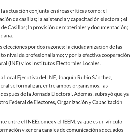
a la actuación conjunta en áreas críticas como
:
el
ación de casillas;
la asis
tencia y capacitación electoral;
el
 de C
asillas;
la provisión de materiales y do
cumentación;
adana.
as elecciones por dos razones
:
la ciudadanización de las
lto nivel de profesionalismo; y por la efectiva cooperación
ral (INE) y los Institutos Electorales Locales.
nta Local Ejecutiva del
INE
, Joaquín Rubio Sánchez,
eral se formalizan, entre a
mbos organismos
,
las
 después de la Jornada Electoral
. Además,
subrayó que ya
tro Federal de Electores, Organización y Capacitación
ente entre
el
INE
Edomex
y el IEEM,
ya que
es
un
vínculo
formación y
genera
canales de comunicación adecuados.