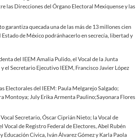
re las Direcciones del Órgano Electoral Mexiquense y las
to garantiza que
cada una de las más de 13 millones cien
el Estado de México podrán
hacerlo en secrecía, libertad y
denta del IEEM Amalia Pulido, el Vocal de la Junta
,
y el
Secretario Ejecutivo IEEM
, Francisco Javier López
as Electorales del IEEM:
Paula Melgarejo Salgado
;
era Montoya
;
July Erika Armenta Paulino
;
Sayonara
Flores
l
Vocal
Secretario
,
Óscar Ciprián Nieto
;
la Vocal de
el Vocal de Registro Federal de Electores
,
Abel Rubén
 y Educación Cívica
,
Iván Álvarez Gómez
y
Karla Paola