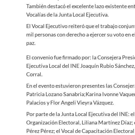
También destacó el excelente
lazo existente
ent
Vocalías de la Junta Local Ejecutiva.
El Vocal Ejecutivo
reiteró
que el trabajo conjun
mil personas con derecho a ejercer su vot
o en 
paz.
El convenio fue firmado por
:
la Consejera Presi
Ejecutiva Local del INE Joaquín Rubio Sánchez
Corral.
En el evento e
stuvieron presentes
las Co
nsejer
Patricia Lozano Sanabria
;
Karina Ivonne Vaqu
Palacios
y
Flor
Angeli
Vieyra Vázquez
.
Por parte de
la Junta Local Ejecutiva del INE
:
e
Organización Electoral
,
Liliana Martínez Díaz
;
Pérez
Pérez
;
el Vocal de Capacitación Electoral