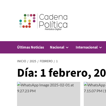
Saltar
al
contenido
Últimas Noticias
Nacional
Internacional
INICIO
2025
FEBRERO
1
Día:
1 febrero, 2