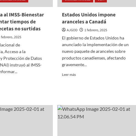
RAL
agua,
drenaje,
a al IMSS-Bienestar
Estados Unidos impone
salud
ntar tiempos de
aranceles a Canadá
y
ecetas no surtidas
obras
AJGOD
1 febrero, 2025
para
1 febrero, 2025
El gobierno de Estados Unidos ha
PALAPA
10
anunciado la implementación de un
 Nacional de
millones
nuevo paquete de aranceles sobre
de
a, Acceso a la
mexiquenses
productos canadienses, afectando
 y Protección de Datos
en
gravemente...
INAI) instruyó al IMSS-
el
nformar...
Read
Oriente
Leer más
more
del
about
EdoMéx
Estados
Unidos
impone
a
aranceles
a
Canadá
star
parentar
os