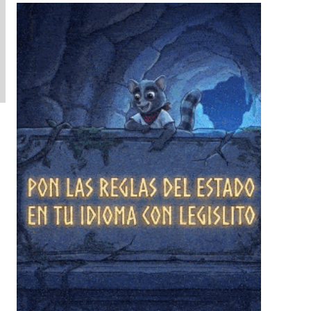
❄
❄
❄
❄
❄
❄
❄
❄
❄