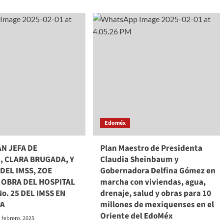
about
ciones
Anuncian
Presidenta
p
Claudia
Sheinbaum
ne
y
o
Gobernadora
Delfina
Gómez
construcción
les
de
71
mil
Edoméx
casas
y
140
N JEFA DE
Plan Maestro de Presidenta
mil
, CLARA BRUGADA, Y
Claudia Sheinbaum y
créditos
DEL IMSS, ZOE
Gobernadora Delfina Gómez en
para
 OBRA DEL HOSPITAL
marcha con viviendas, agua,
vivienda
en
o. 25 DEL IMSS EN
drenaje, salud y obras para 10
el
PA
millones de mexiquenses en el
Estado
Oriente del EdoMéx
de
1 febrero, 2025