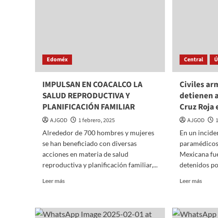
CIUDAD
de
DE
esper
MÉXICO
y
receta
no
surtid
Edoméx
Central
Ú
IMPULSAN EN COACALCO LA
Civiles a
SALUD REPRODUCTIVA Y
detienen 
PLANIFICACIÓN FAMILIAR
Cruz Roja 
AJGOD
1 febrero, 2025
AJGOD
Alrededor de 700 hombres y mujeres
En un incide
se han beneficiado con diversas
paramédicos 
acciones en materia de salud
Mexicana fu
reproductiva y planificación familiar,...
detenidos por
Read
Read
Leer más
Leer más
more
more
about
about
IMPULSAN
Civile
EN
armad