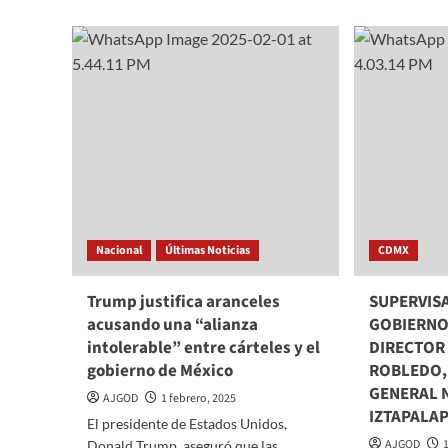
muestra
acusa
fortaleza
de
y
Trum
solidaridad
y
bajo
propo
el
diálog
Liderazgo
en
de
lugar
Delfina
de
Gómez
arance
Nacional
Últimas Noticias
CDMX
Trump justifica aranceles
SUPERVISA
acusando una “alianza
GOBIERNO
intolerable” entre cárteles y el
DIRECTOR 
gobierno de México
ROBLEDO,
GENERAL N
AJGOD
1 febrero, 2025
IZTAPALA
El presidente de Estados Unidos,
AJGOD
Donald Trump, aseguró que las