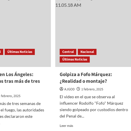
en
Canadá
responderá
nen
de
inmediato
édicos
a
los
aranceles
de
Trump
l
Últimas Noticias
Central
Nacional
Últimas Noticias
cán
en Los Ángeles:
Golpiza a Fofo Márquez:
s tras más de tres
¿Realidad o montaje?
AJGOD
1 febrero, 2025
1 febrero, 2025
El video en el que se observa al
influencer Rodolfo "Fofo" Márquez
más de tres semanas de
siendo golpeado por custodios dentro
 el fuego, las autoridades
del Penal de...
es declararon este
.
Read
Leer más
more