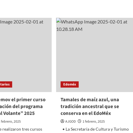
about
Golpiza
a
dios
Fofo
Márquez:
¿Realidad
es:
o
olados
montaje?
as
otarios
Edoméx
emov el primer curso
Tamales de maíz azul, una
cación del programa
tradición ancestral que se
l Volante” 2025
conserva en el EdoMéx
1 febrero, 2025
AJGOD
1 febrero, 2025
 realizaron tres cursos
• La Secretaría de Cultura y Turismo