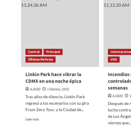
COACALCO
agred
LA
y
SALUD
detie
REPRODUCTIVA
a
Y
param
PLANIFICACIÓN
de
FAMILIAR
la
Cruz
Roja
Central
Principal
Internaciona
en
Últimas Noticias
USA
Culia
Linkin Park hace vibrar la
Incendios 
CDMX en una noche épica
controlado
semanas
AJGOD
1 febrero, 2025
AJGOD
Tras años de silencio, Linkin Park
regresó a los escenarios con su gira
Después de 
From Zero Tour, y la Ciudad de...
lucha contra
de Los Ángel
Read
Leer más
viernes que..
more
about