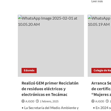
Read
Leer más
Linkin
more
Park
about
hace
Incen
vibrar
en
la
Los
CDMX
Ángel
en
contr
una
tras
noche
más
épica
de
tres
seman
Edoméx
Colegio de N
Realizó GEM primer Reciclatón
Arranca S
de residuos eléctricos y
de certifi
electrónicos en Tecámac
“Mujeres a
AJGOD
1 febrero, 2025
AJGOD
• La Secretaría del Medio Ambiente y
• En 2024 se