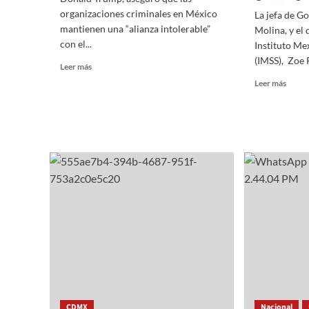
organizaciones criminales en México
La jefa de G
mantienen una “alianza intolerable”
Molina, y el 
con el...
Instituto Me
(IMSS), Zoe 
Read
Leer más
more
Read
Leer más
about
more
Trump
about
justifica
SUPE
aranceles
JEFA
acusando
DE
una
GOBI
“alianza
CLAR
intolerable”
BRUG
entre
Y
cárteles
DIRE
y
DEL
el
IMSS,
gobierno
ZOE
de
ROBL
México
OBR
DEL
HOSP
CDMX
Nacional