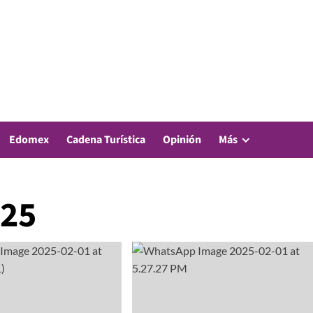
Edomex
Cadena Turística
Opinión
Más
025