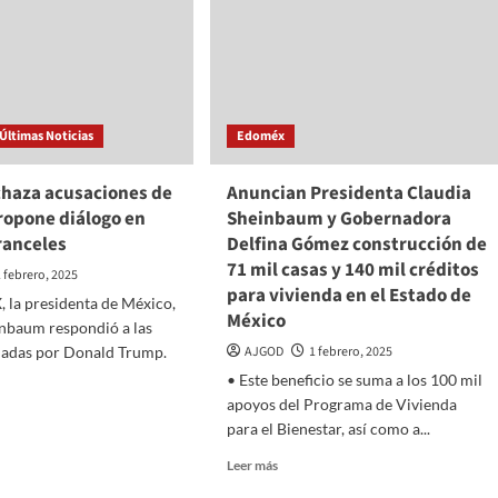
Últimas Noticias
Edoméx
chaza acusaciones de
Anuncian Presidenta Claudia
ropone diálogo en
Sheinbaum y Gobernadora
ranceles
Delfina Gómez construcción de
71 mil casas y 140 mil créditos
1 febrero, 2025
para vivienda en el Estado de
X, la presidenta de México,
México
inbaum respondió a las
adas por Donald Trump.
AJGOD
1 febrero, 2025
• Este beneficio se suma a los 100 mil
apoyos del Programa de Vivienda
para el Bienestar, así como a...
Read
Leer más
o
more
za