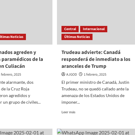
a
s
Central
Internacional
as
ltimas Noticias
Últimas Noticias
rmados agreden y
Trudeau advierte: Canadá
a paramédicos de la
responderá de inmediato a los
en Culiacán
aranceles de Trump
1 febrero, 2025
AJGOD
1 febrero, 2025
nte alarmante, dos
El primer ministro de Canadá, Justin
de la Cruz Roja
Trudeau, no se quedó callado ante la
eron agredidos y
amenaza de los Estados Unidos de
 un grupo de civiles...
imponer...
Read
Leer más
more
about
s
Trudeau
os
advierte: