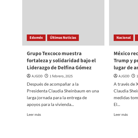
Edoméx
Últimas Noticias
Nacional
Grupo Texcoco muestra
México re
fortaleza y solidaridad bajo el
Trump y p
Liderazgo de Delfina Gómez
lugar de a
AJGOD
1 febrero, 2025
AJGOD
Después de acompañar a la
A través de 
Presidenta Claudia Sheinbaum en una
Claudia She
larga jornada para la entrega de
medidas tom
apoyos para la vivienda...
El...
Read
Read
Leer más
Leer más
more
more
about
about
Grupo
Méxic
Texcoco
recha