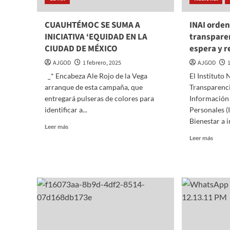
GENE
No.
CUAUHTÉMOC SE SUMA A
INAI orden
25
INICIATIVA ‘EQUIDAD EN LA
transpare
DEL
IMSS
CIUDAD DE MÉXICO
espera y r
EN
AJGOD
1 febrero, 2025
AJGOD
IZTA
_* Encabeza Ale Rojo de la Vega
El Instituto
arranque de esta campaña, que
Transparenci
entregará pulseras de colores para
Información
identificar a...
Personales (
Bienestar a i
Read
Leer más
more
Read
Leer más
about
more
CUAUHTÉMOC
about
SE
INAI
SUMA
orden
A
al
INICIATIVA
IMSS-
‘EQUIDAD
Biene
EN
trans
LA
tiemp