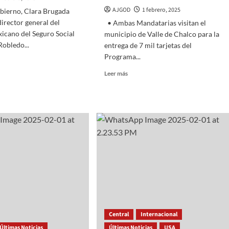
México
AJGOD
1 febrero, 2025
obierno, Clara Brugada
director general del
• Ambas Mandatarias visitan el
xicano del Seguro Social
municipio de Valle de Chalco para la
Robledo...
entrega de 7 mil tarjetas del
Programa...
Read
Leer más
more
RVISAN
about
Plan
Maestro
ERNO,
de
A
Presidenta
ADA,
Claudia
Sheinbaum
CTOR
y
Gobernadora
Delfina
Gómez
EDO,
en
A
marcha
Central
Internacional
con
ITAL
Últimas Noticias
Últimas Noticias
viviendas,
USA