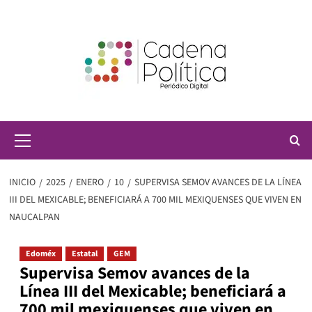
Saltar
al
contenido
Menú
principal
INICIO
2025
ENERO
10
SUPERVISA SEMOV AVANCES DE LA LÍNEA
III DEL MEXICABLE; BENEFICIARÁ A 700 MIL MEXIQUENSES QUE VIVEN EN
NAUCALPAN
Edoméx
Estatal
GEM
Supervisa Semov avances de la
Línea III del Mexicable; beneficiará a
700 mil mexiquenses que viven en