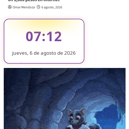
Omar Mendoza
6 agosto, 2026
07:12
jueves, 6 de agosto de 2026
❄
❄
❄
❄
❄
❄
❄
❄
❄
❄