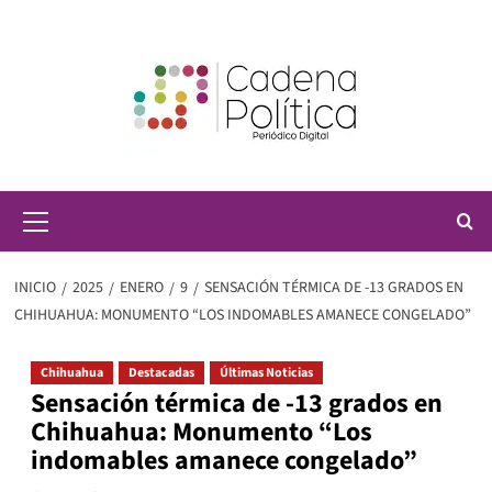
Saltar
al
contenido
Menú
principal
INICIO
2025
ENERO
9
SENSACIÓN TÉRMICA DE -13 GRADOS EN
CHIHUAHUA: MONUMENTO “LOS INDOMABLES AMANECE CONGELADO”
Chihuahua
Destacadas
Últimas Noticias
Sensación térmica de -13 grados en
Chihuahua: Monumento “Los
indomables amanece congelado”