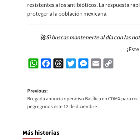
resistentes a los antibióticos. La respuesta ráp
proteger a la población mexicana.
🚀 Si buscas mantenerte al día con las no
¡Este
WhatsApp
Facebook
Threads
Twitter
Messenger
Email
Copy
Link
Post
Previous:
Brugada anuncia operativo Basílica en CDMX para reci
navigation
pegregrinos este 12 de diciembre
Más historias