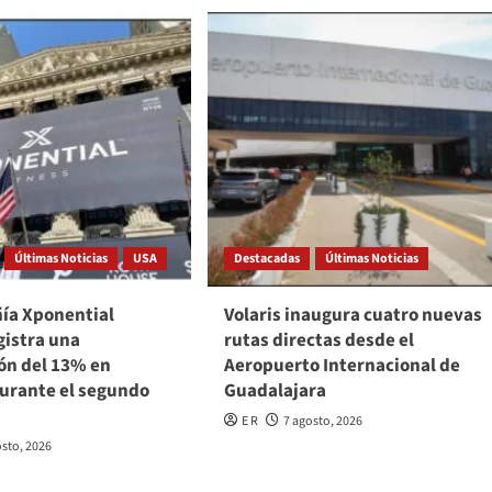
Últimas Noticias
USA
Destacadas
Últimas Noticias
ía Xponential
Volaris inaugura cuatro nuevas
gistra una
rutas directas desde el
ón del 13% en
Aeropuerto Internacional de
durante el segundo
Guadalajara
E R
7 agosto, 2026
osto, 2026