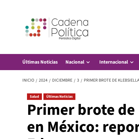
Saltar
al
contenido
Últimas Noticias
Nacional
Internacional
INICIO
2024
DICIEMBRE
3
PRIMER BROTE DE KLEBSIELL
Salud
Últimas Noticias
Primer brote de 
en México: repo