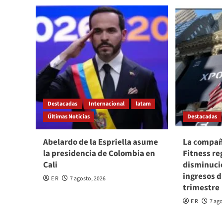
Destacadas
Internacional
latam
Últimas Noticias
Destacadas
Abelardo de la Espriella asume
La compañ
la presidencia de Colombia en
Fitness re
Cali
disminuci
ingresos 
E R
7 agosto, 2026
trimestre
E R
7 ag