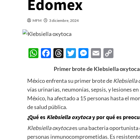
Edomex
MFM
3 diciembre, 2024
WhatsApp
Facebook
Threads
Twitter
Messenger
Email
Copy
Link
Primer brote de Klebsiella oxytoc
México enfrenta su primer brote de
Klebsiella
vías urinarias, neumonías, sepsis, y lesiones en 
México, ha afectado a 15 personas hasta el mom
de salud pública.
¿Qué es
Klebsiella oxytoca
y por qué es preoc
Klebsiella oxytoca
es una bacteria oportunista
personas inmunocomprometidas. Es resistente a 