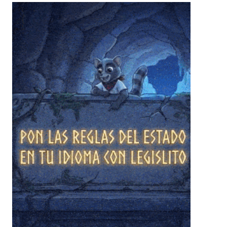
❄
❄
❄
❄
❄
❄
❄