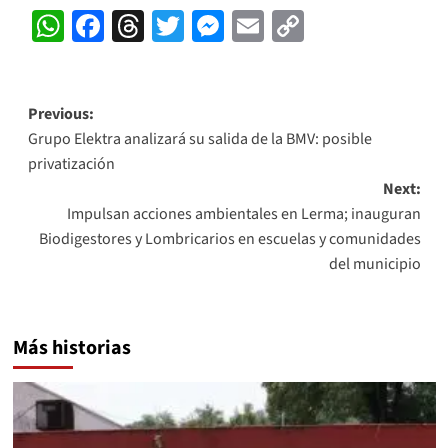
WhatsApp
Facebook
Threads
Twitter
Messenger
Email
Copy
Link
Post
Previous:
Grupo Elektra analizará su salida de la BMV: posible
navigation
privatización
Next:
Impulsan acciones ambientales en Lerma; inauguran
Biodigestores y Lombricarios en escuelas y comunidades
del municipio
Más historias