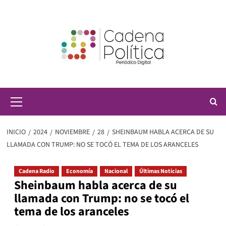
Saltar
al
contenido
Menú
principal
INICIO
2024
NOVIEMBRE
28
SHEINBAUM HABLA ACERCA DE SU
LLAMADA CON TRUMP: NO SE TOCÓ EL TEMA DE LOS ARANCELES
Cadena Radio
Economía
Nacional
Últimas Noticias
Sheinbaum habla acerca de su
llamada con Trump: no se tocó el
tema de los aranceles