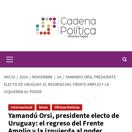
Saltar
al
contenido
Menú
principal
INICIO
2024
NOVIEMBRE
24
YAMANDÚ ORSI, PRESIDENTE
ELECTO DE URUGUAY: EL REGRESO DEL FRENTE AMPLIO Y LA
IZQUIERDA AL PODER
Internacional
latam
Últimas Noticias
Yamandú Orsi, presidente electo de
Uruguay: el regreso del Frente
Amplio y la izquierda al poder