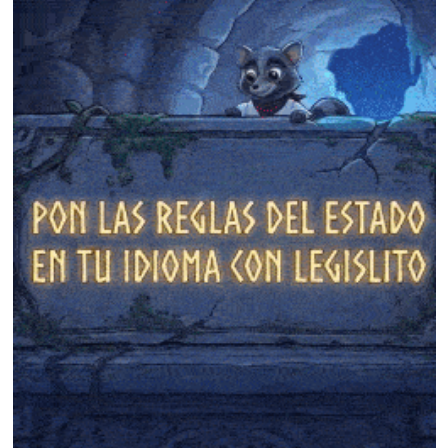
❄
❄
❄