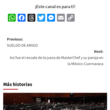
¡Este canal es para ti!
WhatsApp
Facebook
Threads
Twitter
Messenger
Email
Copy
Link
Post
Previous:
SUELDO DE AMIGO
navigation
Next:
Así fue el rescate de la jueza de MasterChef y su pareja en
la México-Cuernavaca
Más historias