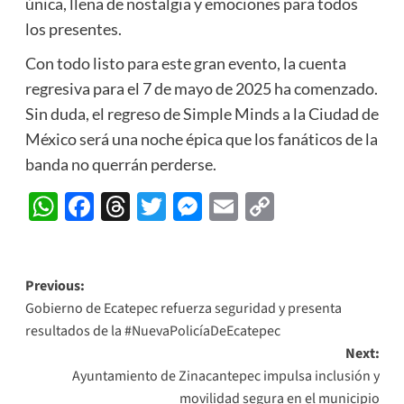
única, llena de nostalgia y emociones para todos
los presentes.
Con todo listo para este gran evento, la cuenta
regresiva para el 7 de mayo de 2025 ha comenzado.
Sin duda, el regreso de Simple Minds a la Ciudad de
México será una noche épica que los fanáticos de la
banda no querrán perderse.
WhatsApp
Facebook
Threads
Twitter
Messenger
Email
Copy
Link
Post
Previous:
Gobierno de Ecatepec refuerza seguridad y presenta
navigation
resultados de la #NuevaPolicíaDeEcatepec
Next:
Ayuntamiento de Zinacantepec impulsa inclusión y
movilidad segura en el municipio