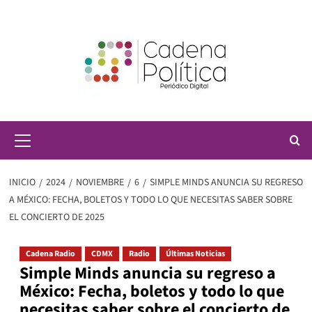
Saltar
al
contenido
Menú
principal
INICIO
2024
NOVIEMBRE
6
SIMPLE MINDS ANUNCIA SU REGRESO
A MÉXICO: FECHA, BOLETOS Y TODO LO QUE NECESITAS SABER SOBRE
EL CONCIERTO DE 2025
Cadena Radio
CDMX
Radio
Últimas Noticias
Simple Minds anuncia su regreso a
México: Fecha, boletos y todo lo que
necesitas saber sobre el concierto de