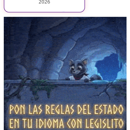
2026
❄
❄
❄
❄
❄
❄
❄
❄
❄
❄