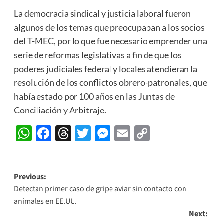
La democracia sindical y justicia laboral fueron
algunos de los temas que preocupaban a los socios
del T-MEC, por lo que fue necesario emprender una
serie de reformas legislativas a fin de que los
poderes judiciales federal y locales atendieran la
resolución de los conflictos obrero-patronales, que
había estado por 100 años en las Juntas de
Conciliación y Arbitraje.
WhatsApp
Facebook
Threads
Twitter
Messenger
Email
Copy
Link
Post
Previous:
Detectan primer caso de gripe aviar sin contacto con
navigation
animales en EE.UU.
Next: