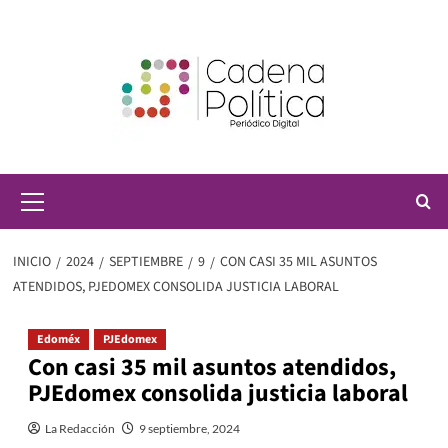
Saltar
al
contenido
Menú
principal
INICIO
2024
SEPTIEMBRE
9
CON CASI 35 MIL ASUNTOS
ATENDIDOS, PJEDOMEX CONSOLIDA JUSTICIA LABORAL
Edoméx
PJEdomex
Con casi 35 mil asuntos atendidos,
PJEdomex consolida justicia laboral
La Redacción
9 septiembre, 2024