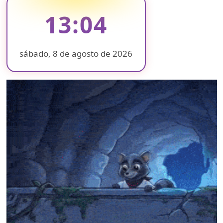
13:04
sábado, 8 de agosto de 2026
❄
❄
❄
❄
❄
❄
❄
❄
❄
❄