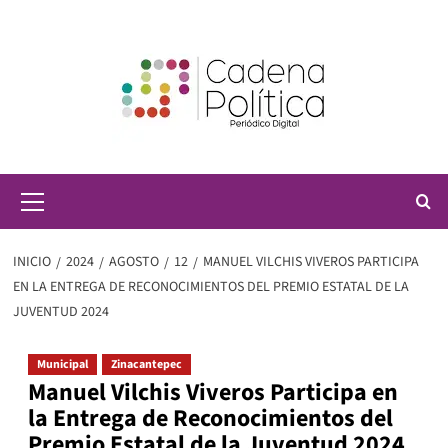
Saltar
al
contenido
Menú
principal
INICIO
2024
AGOSTO
12
MANUEL VILCHIS VIVEROS PARTICIPA
EN LA ENTREGA DE RECONOCIMIENTOS DEL PREMIO ESTATAL DE LA
JUVENTUD 2024
Municipal
Zinacantepec
Manuel Vilchis Viveros Participa en
la Entrega de Reconocimientos del
Premio Estatal de la Juventud 2024