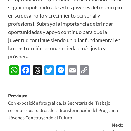
seguir impulsando a las y los jóvenes del municipio
en su desarrollo y crecimiento personal y
profesional. Subrayó la importancia de brindar
oportunidades y apoyo continuo para que la
juventud continúe siendo un pilar fundamental en
la construcción de una sociedad más justa y
próspera.
WhatsApp
Facebook
Threads
Twitter
Messenger
Email
Copy
Link
Post
Previous:
Con exposición fotográfica, la Secretaría del Trabajo
navigation
reconoce los rostros de la transformación del Programa
Jóvenes Construyendo el Futuro
Next: