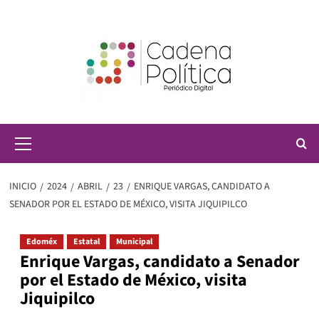
Saltar
al
contenido
Menú
principal
INICIO
2024
ABRIL
23
ENRIQUE VARGAS, CANDIDATO A
SENADOR POR EL ESTADO DE MÉXICO, VISITA JIQUIPILCO
Edoméx
Estatal
Municipal
Enrique Vargas, candidato a Senador
por el Estado de México, visita
Jiquipilco