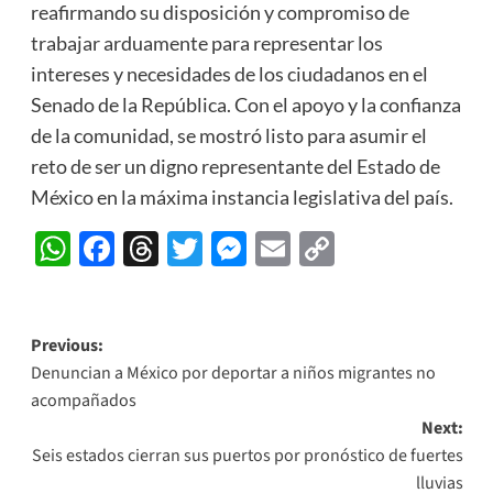
reafirmando su disposición y compromiso de
trabajar arduamente para representar los
intereses y necesidades de los ciudadanos en el
Senado de la República. Con el apoyo y la confianza
de la comunidad, se mostró listo para asumir el
reto de ser un digno representante del Estado de
México en la máxima instancia legislativa del país.
WhatsApp
Facebook
Threads
Twitter
Messenger
Email
Copy
Link
Post
Previous:
Denuncian a México por deportar a niños migrantes no
navigation
acompañados
Next:
Seis estados cierran sus puertos por pronóstico de fuertes
lluvias