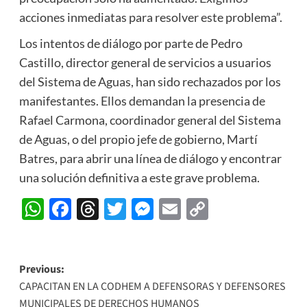
acciones inmediatas para resolver este problema”.
Los intentos de diálogo por parte de Pedro
Castillo, director general de servicios a usuarios
del Sistema de Aguas, han sido rechazados por los
manifestantes. Ellos demandan la presencia de
Rafael Carmona, coordinador general del Sistema
de Aguas, o del propio jefe de gobierno, Martí
Batres, para abrir una línea de diálogo y encontrar
una solución definitiva a este grave problema.
WhatsApp
Facebook
Threads
Twitter
Messenger
Email
Copy
Link
Post
Previous:
CAPACITAN EN LA CODHEM A DEFENSORAS Y DEFENSORES
navigation
MUNICIPALES DE DERECHOS HUMANOS