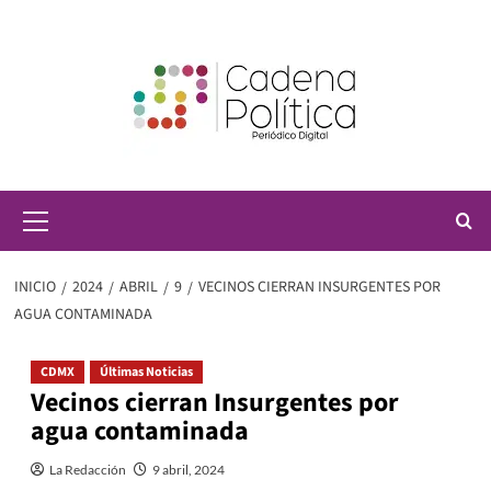
Saltar
al
contenido
Menú
principal
INICIO
2024
ABRIL
9
VECINOS CIERRAN INSURGENTES POR
AGUA CONTAMINADA
CDMX
Últimas Noticias
Vecinos cierran Insurgentes por
agua contaminada
La Redacción
9 abril, 2024