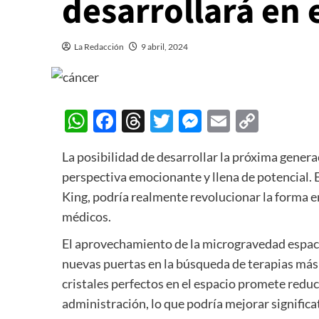
desarrollará en 
La Redacción
9 abril, 2024
WhatsApp
Facebook
Threads
Twitter
Messenger
Email
Copy
Link
La posibilidad de desarrollar la próxima genera
perspectiva emocionante y llena de potencial. 
King, podría realmente revolucionar la forma 
médicos.
El aprovechamiento de la microgravedad espaci
nuevas puertas en la búsqueda de terapias más 
cristales perfectos en el espacio promete reduci
administración, lo que podría mejorar signific