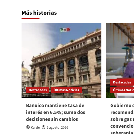
Más historias
Destacadas
Destacadas
Últimas Noticias
Últimas Notic
Banxico mantiene tasa de
Gobierno 
interés en 6.5%; suma dos
recomenda
decisiones sin cambios
sobre gas 
convencio
Karde
6 agosto, 2026
soberanía