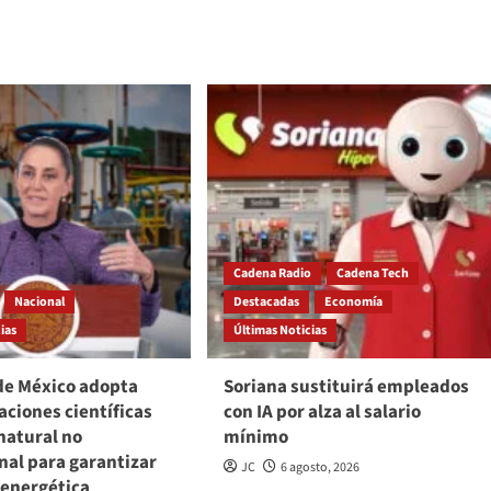
Cadena Radio
Cadena Tech
Nacional
Destacadas
Economía
ias
Últimas Noticias
de México adopta
Soriana sustituirá empleados
ciones científicas
con IA por alza al salario
natural no
mínimo
nal para garantizar
JC
6 agosto, 2026
 energética