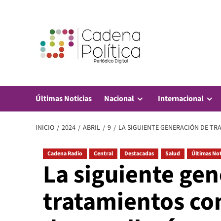
Saltar
al
contenido
Últimas Noticias
Nacional
Internacional
INICIO
2024
ABRIL
9
LA SIGUIENTE GENERACIÓN DE TR
Cadena Radio
Central
Destacadas
Salud
Últimas Not
La siguiente ge
tratamientos con