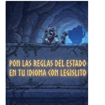
❄
❄
❄
❄
❄
❄
❄
❄
❄
❄