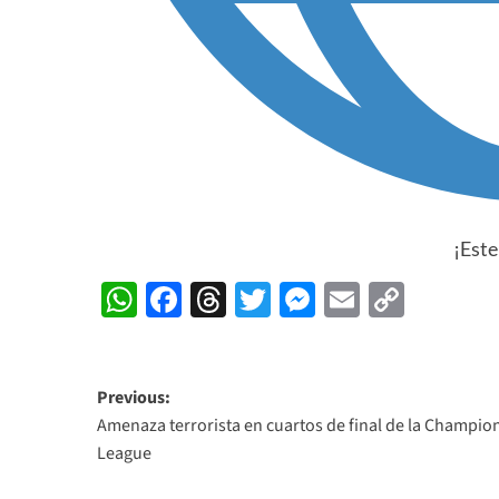
¡Este
WhatsApp
Facebook
Threads
Twitter
Messenger
Email
Copy
Link
Post
Previous:
Amenaza terrorista en cuartos de final de la Champio
navigation
League