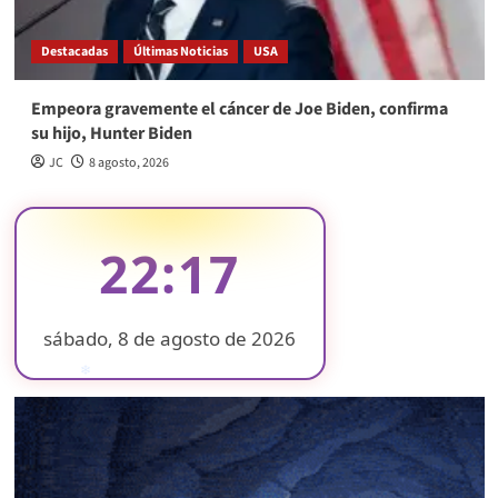
Destacadas
Últimas Noticias
USA
Empeora gravemente el cáncer de Joe Biden, confirma
su hijo, Hunter Biden
JC
8 agosto, 2026
22:17
sábado, 8 de agosto de 2026
❄
❄
❄
❄
❄
❄
❄
❄