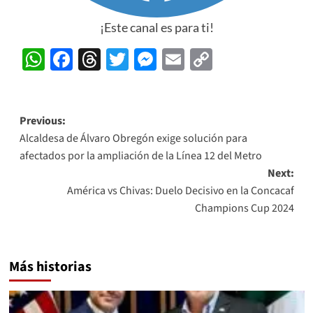
¡Este canal es para ti!
WhatsApp
Facebook
Threads
Twitter
Messenger
Email
Copy
Link
Post
Previous:
Alcaldesa de Álvaro Obregón exige solución para
navigation
afectados por la ampliación de la Línea 12 del Metro
Next:
América vs Chivas: Duelo Decisivo en la Concacaf
Champions Cup 2024
Más historias