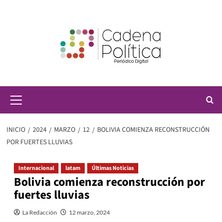
Saltar
al
contenido
Menú
principal
INICIO
2024
MARZO
12
BOLIVIA COMIENZA RECONSTRUCCIÓN
POR FUERTES LLUVIAS
Internacional
latam
Últimas Noticias
Bolivia comienza reconstrucción por
fuertes lluvias
La Redacción
12 marzo, 2024