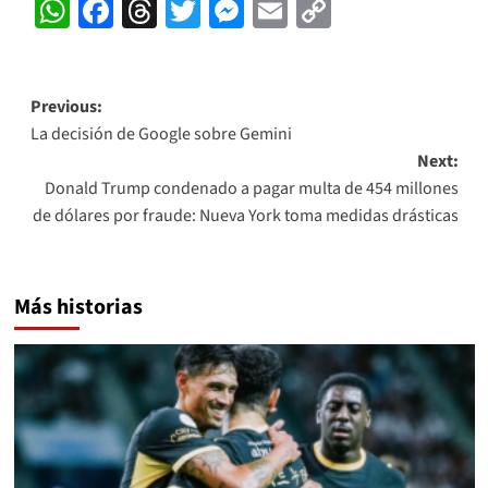
WhatsApp
Facebook
Threads
Twitter
Messenger
Email
Copy
Link
Post
Previous:
La decisión de Google sobre Gemini
navigation
Next:
Donald Trump condenado a pagar multa de 454 millones
de dólares por fraude: Nueva York toma medidas drásticas
Más historias