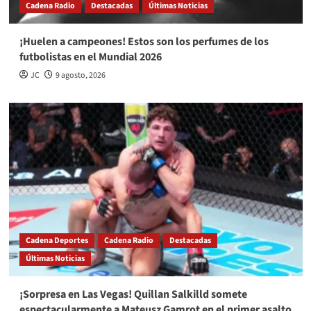
Cadena Radio
Destacadas
Últimas Noticias
¡Huelen a campeones! Estos son los perfumes de los
futbolistas en el Mundial 2026
JC
9 agosto, 2026
Cadena Deportes
Cadena Radio
Destacadas
Últimas Noticias
¡Sorpresa en Las Vegas! Quillan Salkilld somete
espectacularmente a Mateusz Gamrot en el primer asalto